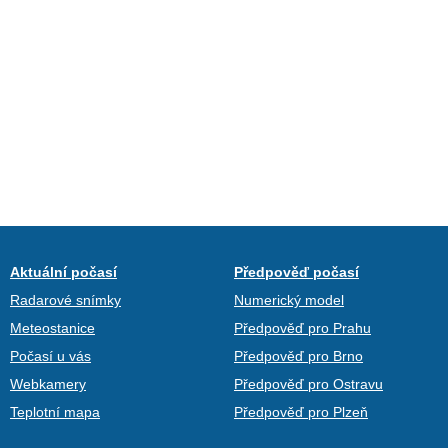
Aktuální počasí
Předpověď počasí
Radarové snímky
Numerický model
Meteostanice
Předpověď pro Prahu
Počasí u vás
Předpověď pro Brno
Webkamery
Předpověď pro Ostravu
Teplotní mapa
Předpověď pro Plzeň