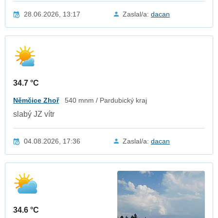
28.06.2026, 13:17
Zaslal/a:
dacan
34.7 °C
Němčice Zhoř
540 mnm / Pardubický kraj
slabý JZ vítr
04.08.2026, 17:36
Zaslal/a:
dacan
34.6 °C