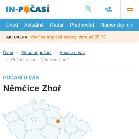
Přejít
na
hlavní
obsah
Úvod
Aktuálně
Radar
Předpověď
Numerický model
Vrací se tropické teploty, zítra až 35 °C
AKTUALITA:
Úvod
Aktuální počasí
Počasí u vás
Počasí u vás - Němčice Zhoř
POČASÍ U VÁS
Němčice Zhoř