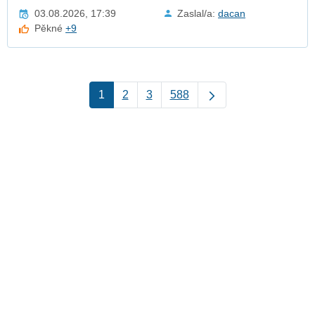
03.08.2026, 17:39
Zaslal/a:
dacan
Pěkné
+9
1
2
3
588