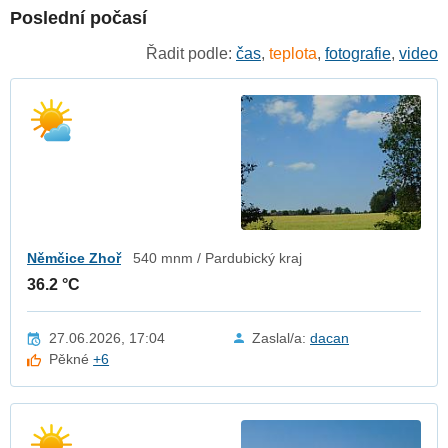
Poslední počasí
Řadit podle:
čas
,
teplota
,
fotografie
,
video
Němčice Zhoř
540 mnm / Pardubický kraj
36.2 °C
27.06.2026, 17:04
Zaslal/a:
dacan
Pěkné
+6