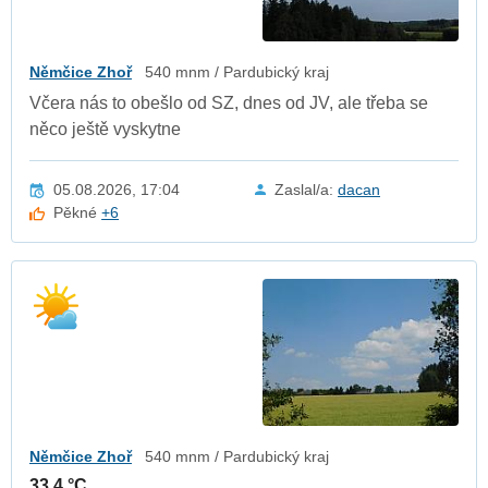
Němčice Zhoř
540 mnm / Pardubický kraj
Včera nás to obešlo od SZ, dnes od JV, ale třeba se
něco ještě vyskytne
05.08.2026, 17:04
Zaslal/a:
dacan
Pěkné
+6
Němčice Zhoř
540 mnm / Pardubický kraj
33.4 °C