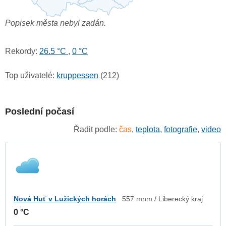
Popisek města nebyl zadán.
Rekordy:
26.5 °C
,
0 °C
Top uživatelé:
kruppessen
(212)
Poslední počasí
Řadit podle:
čas
,
teplota
,
fotografie
,
video
Nová Huť v Lužických horách
557 mnm / Liberecký kraj
0 °C