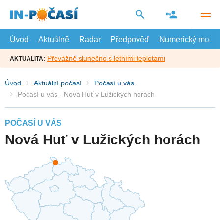
Přejít
na
hlavní
obsah
Úvod
Aktuálně
Radar
Předpověď
Numerický model
Převážně slunečno s letními teplotami
AKTUALITA:
Úvod
Aktuální počasí
Počasí u vás
Počasí u vás - Nová Huť v Lužických horách
POČASÍ U VÁS
Nová Huť v Lužických horách