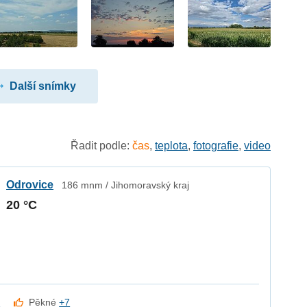
Další snímky
Řadit podle:
čas
,
teplota
,
fotografie
,
video
Odrovice
186 mnm / Jihomoravský kraj
20 °C
k
Pěkné
+7