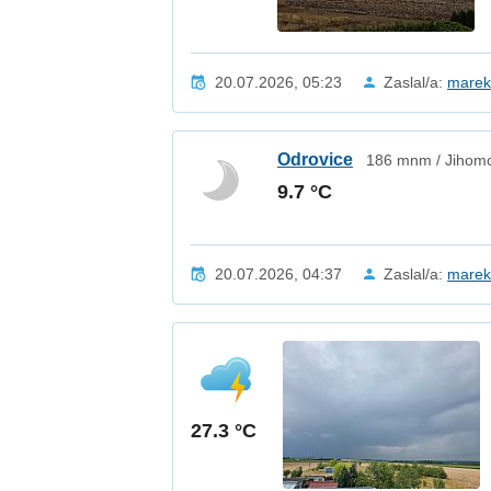
20.07.2026, 05:23
Zaslal/a:
mare
Odrovice
186 mnm / Jihomo
9.7 °C
20.07.2026, 04:37
Zaslal/a:
mare
27.3 °C