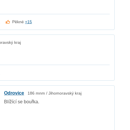
k
Pěkné
+15
ravský kraj
k
Odrovice
186 mnm / Jihomoravský kraj
Blížící se bouřka.