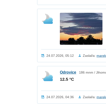
24.07.2026, 05:12
Zaslal/a:
mare
Odrovice
186 mnm / Jihomo
12.5 °C
24.07.2026, 04:36
Zaslal/a:
mare