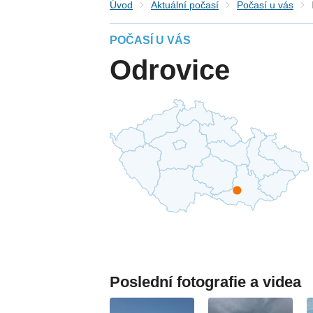
Úvod
Aktuální počasí
Počasí u vás
POČASÍ U VÁS
Odrovice
Poslední fotografie a videa