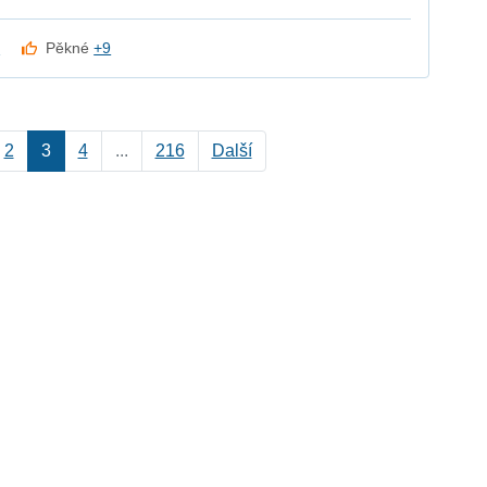
k
Pěkné
+9
2
3
4
...
216
Další