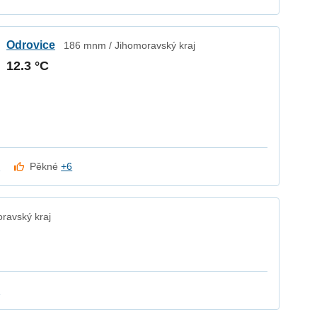
Odrovice
186 mnm / Jihomoravský kraj
12.3 °C
k
Pěkné
+6
ravský kraj
k