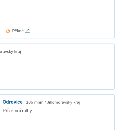
k
Pěkné
+9
ravský kraj
k
Odrovice
186 mnm / Jihomoravský kraj
Přízemní mlhy.