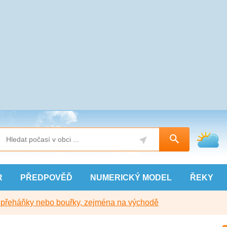
R
PŘEDPOVĚĎ
NUMERICKÝ
MODEL
ŘEKY
y přeháňky nebo bouřky, zejména na východě