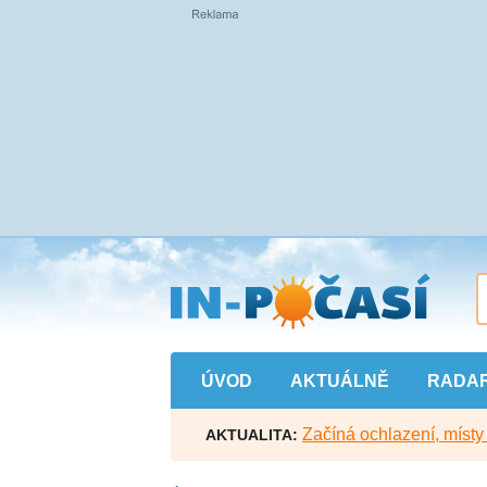
Přejít
na
hlavní
obsah
ÚVOD
AKTUÁLNĚ
RADA
Začíná ochlazení, míst
AKTUALITA: