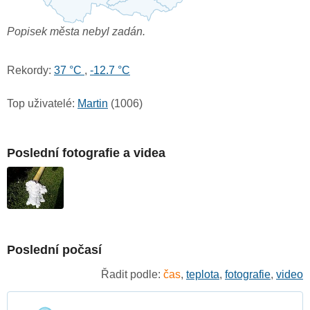
Popisek města nebyl zadán.
Rekordy:
37 °C
,
-12.7 °C
Top uživatelé:
Martin
(1006)
Poslední fotografie a videa
Poslední počasí
Řadit podle:
čas
,
teplota
,
fotografie
,
video