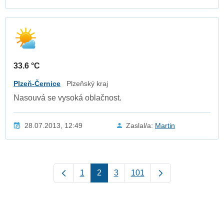
33.6 °C
Plzeň-Černice
Plzeňský kraj
Nasouvá se vysoká oblačnost.
28.07.2013, 12:49
Zaslal/a:
Martin
1
2
3
101