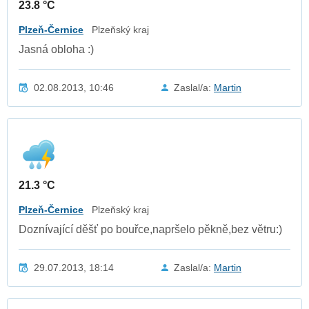
23.8 °C
Plzeň-Černice
Plzeňský kraj
Jasná obloha :)
02.08.2013, 10:46
Zaslal/a:
Martin
21.3 °C
Plzeň-Černice
Plzeňský kraj
Doznívající děšť po bouřce,napršelo pěkně,bez větru:)
29.07.2013, 18:14
Zaslal/a:
Martin