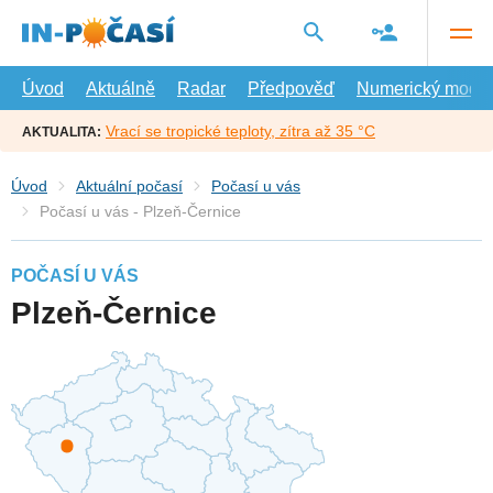
Přejít
na
hlavní
obsah
Úvod
Aktuálně
Radar
Předpověď
Numerický model
Vrací se tropické teploty, zítra až 35 °C
AKTUALITA:
Úvod
Aktuální počasí
Počasí u vás
Počasí u vás - Plzeň-Černice
POČASÍ U VÁS
Plzeň-Černice