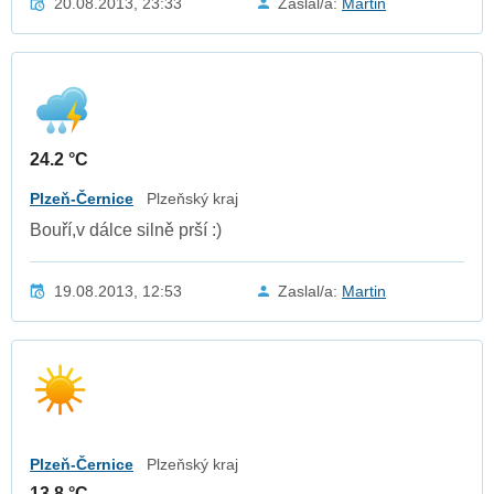
20.08.2013, 23:33
Zaslal/a:
Martin
24.2 °C
Plzeň-Černice
Plzeňský kraj
Bouří,v dálce silně prší :)
19.08.2013, 12:53
Zaslal/a:
Martin
Plzeň-Černice
Plzeňský kraj
13.8 °C