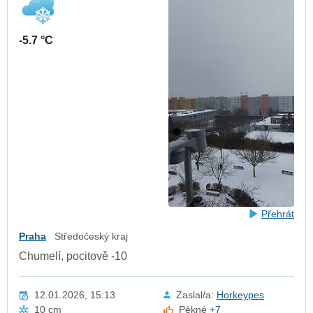
-5.7 °C
Přehrát
Praha
Středočeský kraj
Chumelí, pocitově -10
12.01.2026, 15:13
Zaslal/a:
Horkeypes
10 cm
Pěkné
+7