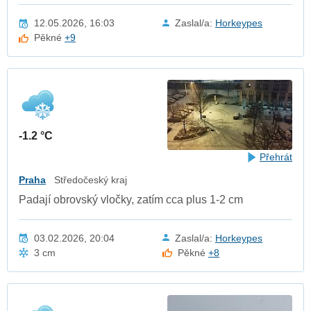
12.05.2026, 16:03
Zaslal/a:
Horkeypes
Pěkné
+9
-1.2 °C
Přehrát
Praha
Středočeský kraj
Padají obrovský vločky, zatím cca plus 1-2 cm
03.02.2026, 20:04
Zaslal/a:
Horkeypes
3 cm
Pěkné
+8