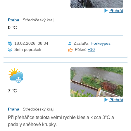
Přehrát
Praha
Středočeský kraj
0 °C
18.02.2026, 08:34
Zaslal/a:
Horkeypes
Sníh poprašek
Pěkné
+10
7 °C
Přehrát
Praha
Středočeský kraj
Při přeháňce teplota velmi rychle klesla k cca 3°C a
padaly sněhové krupky.