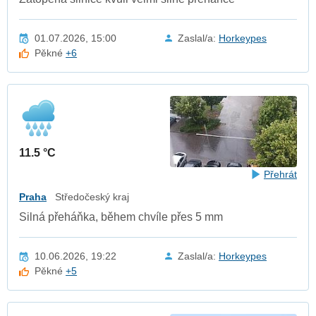
01.07.2026, 15:00
Zaslal/a:
Horkeypes
Pěkné
+6
11.5 °C
Přehrát
Praha
Středočeský kraj
Silná přeháňka, během chvíle přes 5 mm
10.06.2026, 19:22
Zaslal/a:
Horkeypes
Pěkné
+5