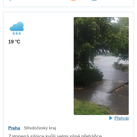
19 °C
Přehrát
Praha
Středočeský kraj
Zatopená silnice kvůli velmi silné přeháňce