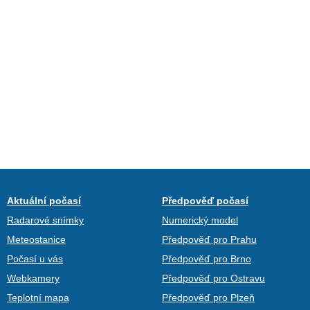
Aktuální počasí
Předpověď počasí
Radarové snímky
Numerický model
Meteostanice
Předpověď pro Prahu
Počasí u vás
Předpověď pro Brno
Webkamery
Předpověď pro Ostravu
Teplotní mapa
Předpověď pro Plzeň