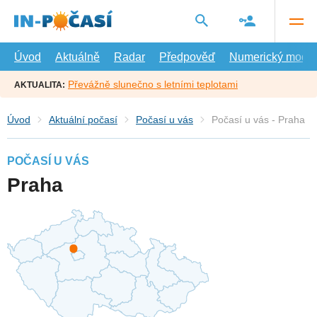
Přejít
na
hlavní
obsah
Úvod
Aktuálně
Radar
Předpověď
Numerický model
Převážně slunečno s letními teplotami
AKTUALITA:
Úvod
Aktuální počasí
Počasí u vás
Počasí u vás - Praha
POČASÍ U VÁS
Praha