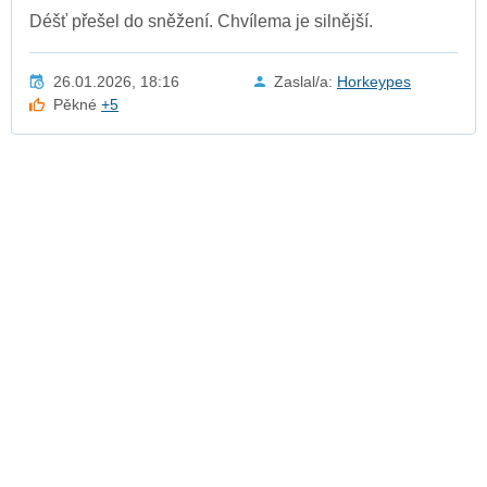
Déšť přešel do sněžení. Chvílema je silnější.
26.01.2026, 18:16
Zaslal/a:
Horkeypes
Pěkné
+5