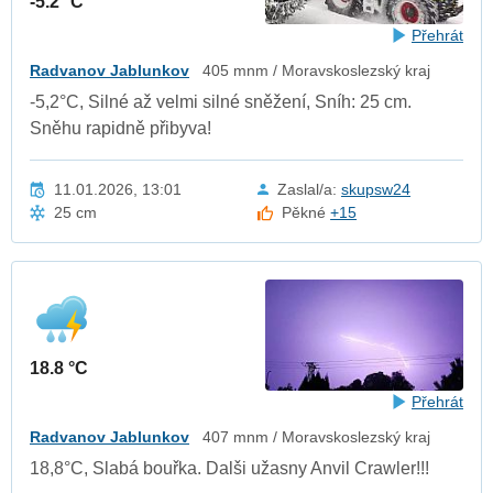
-5.2 °C
Přehrát
Radvanov Jablunkov
405 mnm / Moravskoslezský kraj
-5,2°C, Silné až velmi silné sněžení, Sníh: 25 cm.
Sněhu rapidně přibyva!
11.01.2026, 13:01
Zaslal/a:
skupsw24
25 cm
Pěkné
+15
18.8 °C
Přehrát
Radvanov Jablunkov
407 mnm / Moravskoslezský kraj
18,8°C, Slabá bouřka. Dalši užasny Anvil Crawler!!!