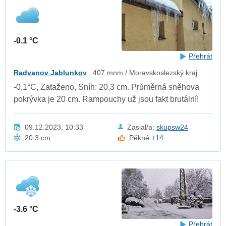
-0.1 °C
Přehrát
Radvanov Jablunkov
407 mnm / Moravskoslezský kraj
-0,1°C, Zataženo, Sníh: 20,3 cm. Průměrná sněhova
pokrývka je 20 cm. Rampouchy už jsou fakt brutální!
09.12.2023, 10:33
Zaslal/a:
skupsw24
20.3 cm
Pěkné
+14
-3.6 °C
Přehrát