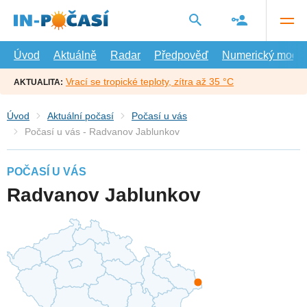
Přejít
na
hlavní
obsah
Úvod
Aktuálně
Radar
Předpověď
Numerický model
Vrací se tropické teploty, zítra až 35 °C
AKTUALITA:
Úvod
Aktuální počasí
Počasí u vás
Počasí u vás - Radvanov Jablunkov
POČASÍ U VÁS
Radvanov Jablunkov