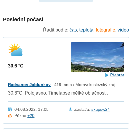
Poslední počasí
Řadit podle:
čas
,
teplota
,
fotografie
,
video
30.6 °C
Přehrát
Radvanov Jablunkov
419 mnm / Moravskoslezský kraj
30,6°C, Polojasno. Timelapse mělké oblačnosti.
04.08.2022, 17:05
Zaslal/a:
skupsw24
Pěkné
+20