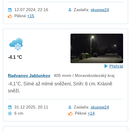
12.07.2024, 22:16
Zaslal/a:
skupsw24
Pěkné
+15
-4.1 °C
Přehrát
Radvanov Jablunkov
405 mnm / Moravskoslezský kraj
-4,1°C, Silné až mírné sněžení, Sníh: 6 cm. Krásně
sněží.
31.12.2025, 20:11
Zaslal/a:
skupsw24
6 cm
Pěkné
+14