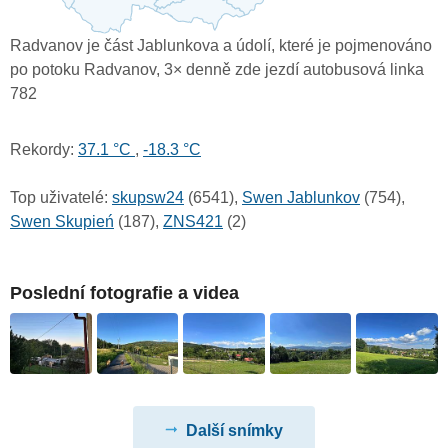
Radvanov je část Jablunkova a údolí, které je pojmenováno
po potoku Radvanov, 3× denně zde jezdí autobusová linka
782
Rekordy:
37.1 °C
,
-18.3 °C
Top uživatelé:
skupsw24
(6541),
Swen Jablunkov
(754),
Swen Skupień
(187),
ZNS421
(2)
Poslední fotografie a videa
Další snímky