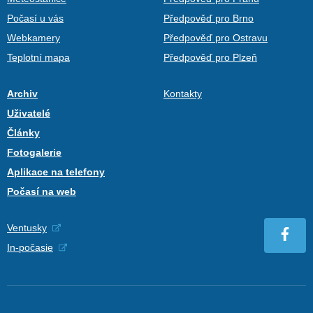
Počasí u vás
Předpověď pro Brno
Webkamery
Předpověď pro Ostravu
Teplotní mapa
Předpověď pro Plzeň
Archiv
Kontakty
Uživatelé
Články
Fotogalerie
Aplikace na telefony
Počasí na web
Ventusky
In-počasie