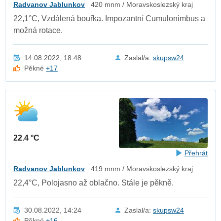
Radvanov Jablunkov
420 mnm / Moravskoslezský kraj
22,1°C, Vzdálená bouřka. Impozantní Cumulonimbus a
možná rotace.
14.08.2022, 18:48
Zaslal/a:
skupsw24
Pěkné
+17
22.4 °C
Přehrát
Radvanov Jablunkov
419 mnm / Moravskoslezský kraj
22,4°C, Polojasno až oblačno. Stále je pěkně.
30.08.2022, 14:24
Zaslal/a:
skupsw24
Pěkné
+16