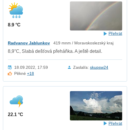
8.9 °C
Přehrát
Radvanov Jablunkov
419 mnm / Moravskoslezský kraj
8,9°C, Slabá dešťová přeháňka. A ještě detail.
18.09.2022, 17:59
Zaslal/a:
skupsw24
Pěkné
+18
22.1 °C
Přehrát