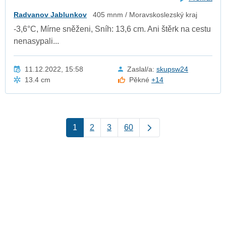
Radvanov Jablunkov
405 mnm / Moravskoslezský kraj
-3,6°C, Mírne sněženi, Sníh: 13,6 cm. Ani štěrk na cestu
nenasypali...
11.12.2022, 15:58
Zaslal/a:
skupsw24
13.4 cm
Pěkné
+14
1
2
3
60