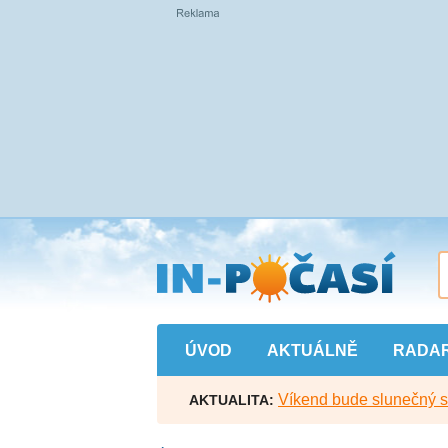
Přejít
na
hlavní
obsah
ÚVOD
AKTUÁLNĚ
RADA
Víkend bude slunečný s l
AKTUALITA: