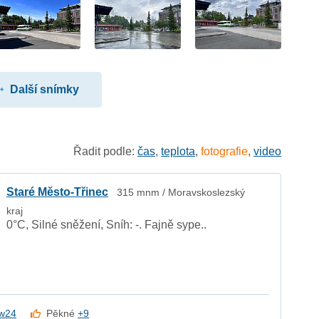
Další snímky
Řadit podle:
čas
,
teplota
,
fotografie
,
video
Staré Město-Třinec
315 mnm / Moravskoslezský
kraj
0°C, Silné sněžení, Sníh: -. Fajně sype..
w24
Pěkné
+9