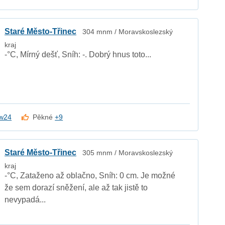
Staré Město-Třinec
304 mnm / Moravskoslezský
kraj
-°C, Mírný dešť, Sníh: -. Dobrý hnus toto...
w24
Pěkné
+9
Staré Město-Třinec
305 mnm / Moravskoslezský
kraj
-°C, Zataženo až oblačno, Sníh: 0 cm. Je možné
že sem dorazí sněžení, ale až tak jistě to
nevypadá...