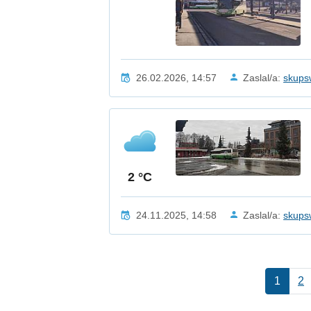
26.02.2026, 14:57
Zaslal/a:
skups
2 °C
24.11.2025, 14:58
Zaslal/a:
skups
1
2