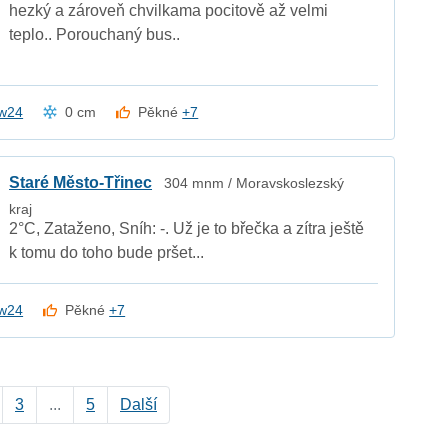
hezký a zároveň chvilkama pocitově až velmi
teplo.. Porouchaný bus..
w24
0 cm
Pěkné
+7
Staré Město-Třinec
304 mnm / Moravskoslezský
kraj
2°C, Zataženo, Sníh: -. Už je to břečka a zítra ještě
k tomu do toho bude pršet...
w24
Pěkné
+7
3
...
5
Další