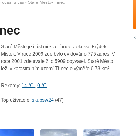
Počasí u vás - Staré Město-Třinec
inec
Staré Město je část města Třinec v okrese Frýdek-
Místek. V roce 2009 zde bylo evidováno 775 adres. V
roce 2001 zde trvale žilo 5909 obyvatel. Staré Město
leží v katastrálním území Třinec o výměře 6,78 km².
Rekordy:
14 °C
,
0 °C
Top uživatelé:
skupsw24
(47)