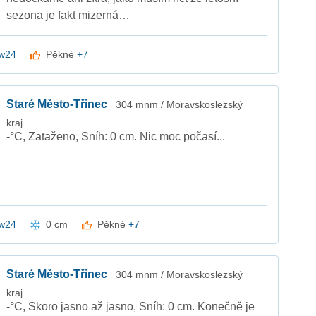
sezona je fakt mizerná…
w24
Pěkné
+7
Staré Město-Třinec
304 mnm / Moravskoslezský
kraj
-°C, Zataženo, Sníh: 0 cm. Nic moc počasí...
w24
0 cm
Pěkné
+7
Staré Město-Třinec
304 mnm / Moravskoslezský
kraj
-°C, Skoro jasno až jasno, Sníh: 0 cm. Konečně je