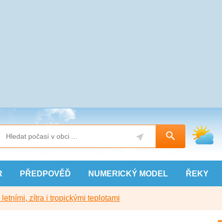
R
PŘEDPOVĚĎ
NUMERICKÝ
MODEL
ŘEKY
etními, zítra i tropickými teplotami