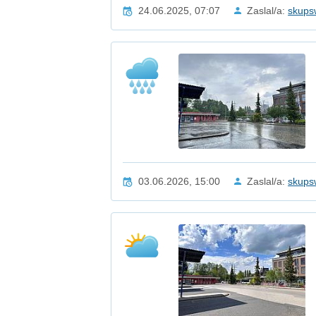
24.06.2025, 07:07
Zaslal/a:
skups
03.06.2026, 15:00
Zaslal/a:
skups