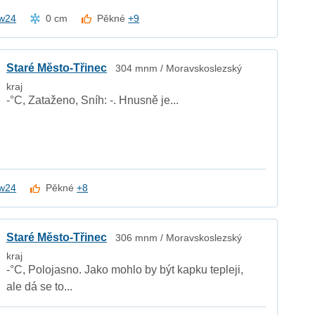
w24
0 cm
Pěkné
+9
Staré Město-Třinec
304 mnm / Moravskoslezský
kraj
-°C, Zataženo, Sníh: -. Hnusně je...
w24
Pěkné
+8
Staré Město-Třinec
306 mnm / Moravskoslezský
kraj
-°C, Polojasno. Jako mohlo by být kapku tepleji,
ale dá se to...