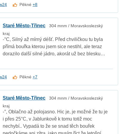
w24
Pěkné
+8
Staré Město-Třinec
304 mnm / Moravskoslezský
kraj
-°C, Silný až mírný déšť. Před chviličkou tu byla
přímá bouřka kterou jsem sice nestihl, ale teraz
dorazilo další silné jádro, akorát už bez blesku…
w24
Pěkné
+7
Staré Město-Třinec
304 mnm / Moravskoslezský
kraj
-°, Oblačno až polojasno. Hic je, je možné že tu je
i přes 25°C, v Jablunkově k tomu totiž moc
nechybí.. Vypadá to že se snad těch bouřek
nedočkáme ani zítra, jako musím říct že letošní