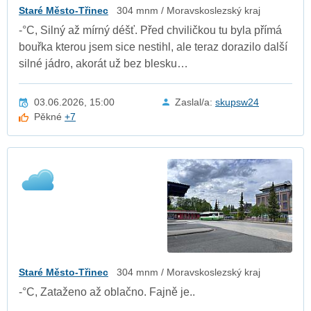
Staré Město-Třinec
304 mnm / Moravskoslezský kraj
-°C, Silný až mírný déšť. Před chviličkou tu byla přímá
bouřka kterou jsem sice nestihl, ale teraz dorazilo další
silné jádro, akorát už bez blesku…
03.06.2026, 15:00
Zaslal/a:
skupsw24
Pěkné
+7
Staré Město-Třinec
304 mnm / Moravskoslezský kraj
-°C, Zataženo až oblačno. Fajně je..