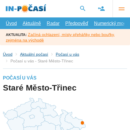
Přejít
na
hlavní
obsah
Úvod
Aktuálně
Radar
Předpověď
Numerický model
Začíná ochlazení, místy přeháňky nebo bouřky,
AKTUALITA:
zejména na východě
Úvod
Aktuální počasí
Počasí u vás
Počasí u vás - Staré Město-Třinec
POČASÍ U VÁS
Staré Město-Třinec