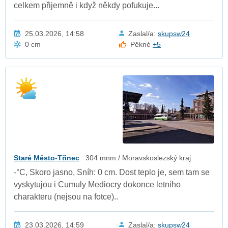
celkem přijemně i když někdy pofukuje...
25.03.2026, 14:58
Zaslal/a:
skupsw24
0 cm
Pěkné
+5
Staré Město-Třinec
304 mnm / Moravskoslezský kraj
-°C, Skoro jasno, Sníh: 0 cm. Dost teplo je, sem tam se
vyskytujou i Cumuly Mediocry dokonce letního
charakteru (nejsou na fotce)..
23.03.2026, 14:59
Zaslal/a:
skupsw24