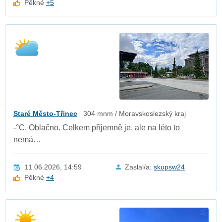
Pěkné
+5
Staré Město-Třinec
304 mnm / Moravskoslezský kraj
-°C, Oblačno. Celkem příjemně je, ale na léto to
nemá…
11.06.2026, 14:59
Zaslal/a:
skupsw24
Pěkné
+4