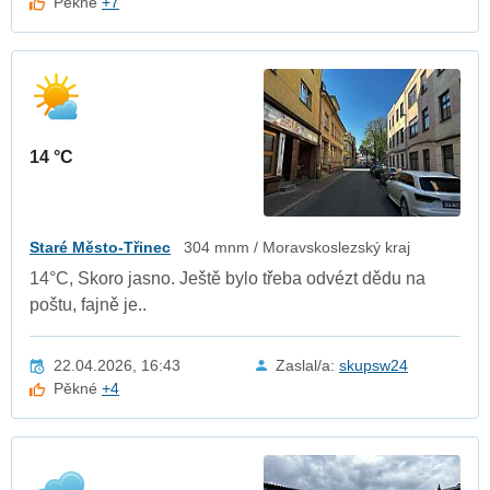
Pěkné
+7
14 °C
Staré Město-Třinec
304 mnm / Moravskoslezský kraj
14°C, Skoro jasno. Ještě bylo třeba odvézt dědu na
poštu, fajně je..
22.04.2026, 16:43
Zaslal/a:
skupsw24
Pěkné
+4