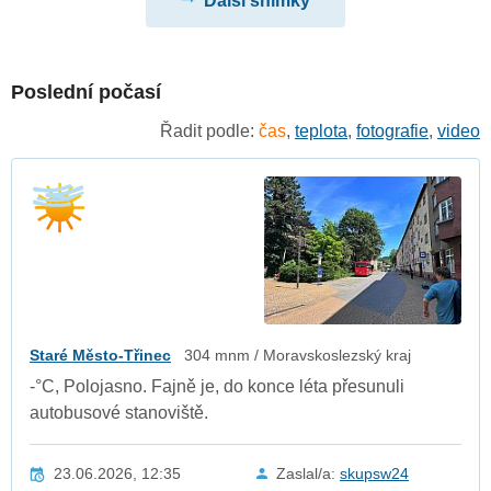
Další snímky
Poslední počasí
Řadit podle:
čas
,
teplota
,
fotografie
,
video
Staré Město-Třinec
304 mnm / Moravskoslezský kraj
-°C, Polojasno. Fajně je, do konce léta přesunuli
autobusové stanoviště.
23.06.2026, 12:35
Zaslal/a:
skupsw24