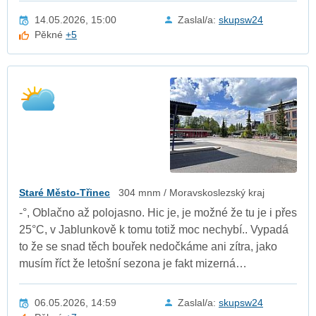
14.05.2026, 15:00
Zaslal/a:
skupsw24
Pěkné
+5
Staré Město-Třinec
304 mnm / Moravskoslezský kraj
-°, Oblačno až polojasno. Hic je, je možné že tu je i přes
25°C, v Jablunkově k tomu totiž moc nechybí.. Vypadá
to že se snad těch bouřek nedočkáme ani zítra, jako
musím říct že letošní sezona je fakt mizerná…
06.05.2026, 14:59
Zaslal/a:
skupsw24