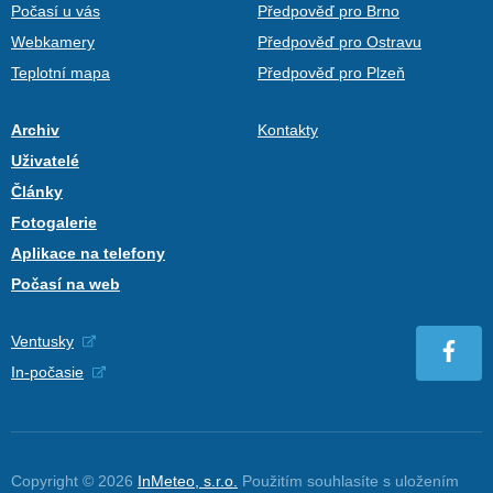
Počasí u vás
Předpověď pro Brno
Webkamery
Předpověď pro Ostravu
Teplotní mapa
Předpověď pro Plzeň
Archiv
Kontakty
Uživatelé
Články
Fotogalerie
Aplikace na telefony
Počasí na web
Ventusky
In-počasie
Copyright © 2026
InMeteo, s.r.o.
Použitím souhlasíte s uložením