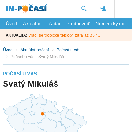
Přejít
na
hlavní
obsah
Úvod
Aktuálně
Radar
Předpověď
Numerický model
Vrací se tropické teploty, zítra až 35 °C
AKTUALITA:
Úvod
Aktuální počasí
Počasí u vás
Počasí u vás - Svatý Mikuláš
POČASÍ U VÁS
Svatý Mikuláš