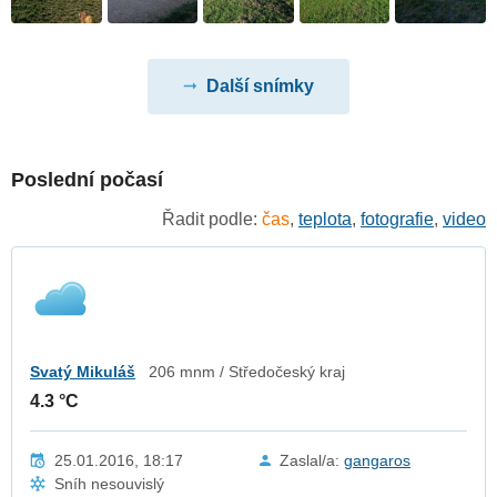
Další snímky
Poslední počasí
Řadit podle:
čas
,
teplota
,
fotografie
,
video
Svatý Mikuláš
206 mnm / Středočeský kraj
4.3 °C
25.01.2016, 18:17
Zaslal/a:
gangaros
Sníh nesouvislý