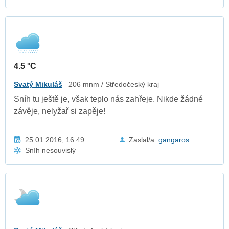
4.5 °C
Svatý Mikuláš
206 mnm / Středočeský kraj
Sníh tu ještě je, však teplo nás zahřeje. Nikde žádné
závěje, nelyžař si zapěje!
25.01.2016, 16:49
Zaslal/a:
gangaros
Sníh nesouvislý