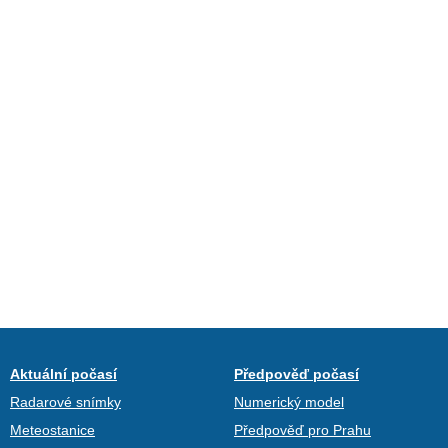
Aktuální počasí
Předpověď počasí
Radarové snímky
Numerický model
Meteostanice
Předpověď pro Prahu