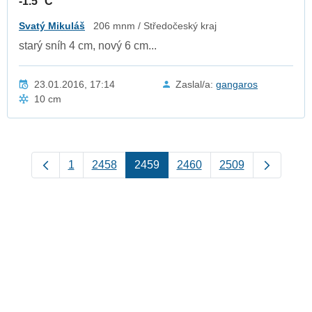
-1.5 °C
Svatý Mikuláš
206 mnm / Středočeský kraj
starý sníh 4 cm, nový 6 cm...
23.01.2016, 17:14
Zaslal/a:
gangaros
10 cm
1
2458
2459
2460
2509