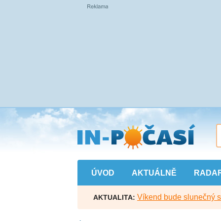
Přejít
na
hlavní
obsah
ÚVOD
AKTUÁLNĚ
RADA
Víkend bude slunečný s l
AKTUALITA: