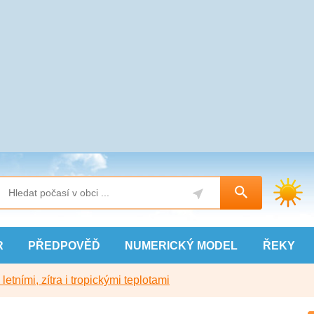
R
PŘEDPOVĚĎ
NUMERICKÝ
MODEL
ŘEKY
etními, zítra i tropickými teplotami