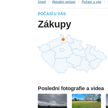
Úvod
Aktuální počasí
Počasí u vás
POČASÍ U VÁS
Zákupy
Poslední fotografie a videa