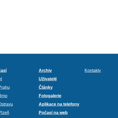
así
Archiv
Kontakty
l
Uživatelé
Prahu
Články
Brno
Fotogalerie
Ostravu
Aplikace na telefony
Plzeň
Počasí na web