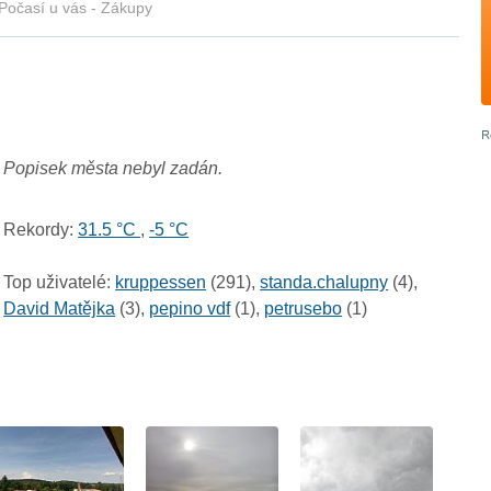
Počasí u vás - Zákupy
Popisek města nebyl zadán.
Rekordy:
31.5 °C
,
-5 °C
Top uživatelé:
kruppessen
(291),
standa.chalupny
(4),
David Matějka
(3),
pepino vdf
(1),
petrusebo
(1)