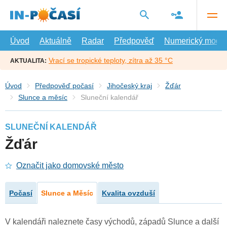
Přejít
na
hlavní
obsah
Úvod
Aktuálně
Radar
Předpověď
Numerický model
Vrací se tropické teploty, zítra až 35 °C
AKTUALITA:
Úvod
Předpověď počasí
Jihočeský kraj
Žďár
Slunce a měsíc
Sluneční kalendář
SLUNEČNÍ KALENDÁŘ
Žďár
Označit jako domovské město
Počasí
Slunce a Měsíc
Kvalita ovzduší
V kalendáři naleznete časy východů, západů Slunce a další