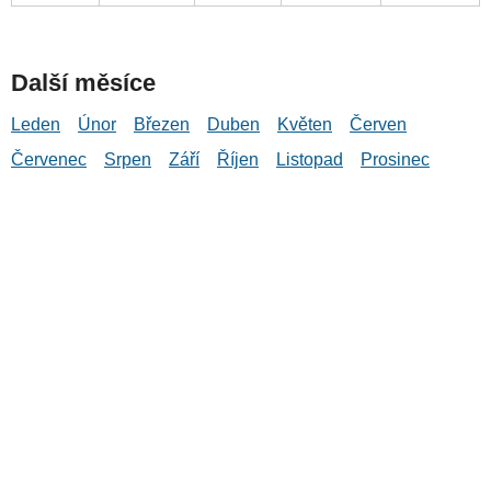
Další měsíce
Leden
Únor
Březen
Duben
Květen
Červen
Červenec
Srpen
Září
Říjen
Listopad
Prosinec