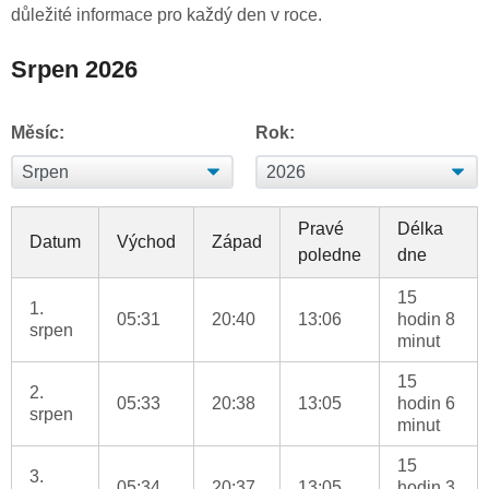
důležité informace pro každý den v roce.
Srpen 2026
Měsíc:
Rok:
Pravé
Délka
Datum
Východ
Západ
poledne
dne
15
1.
05:31
20:40
13:06
hodin 8
srpen
minut
15
2.
05:33
20:38
13:05
hodin 6
srpen
minut
15
3.
05:34
20:37
13:05
hodin 3