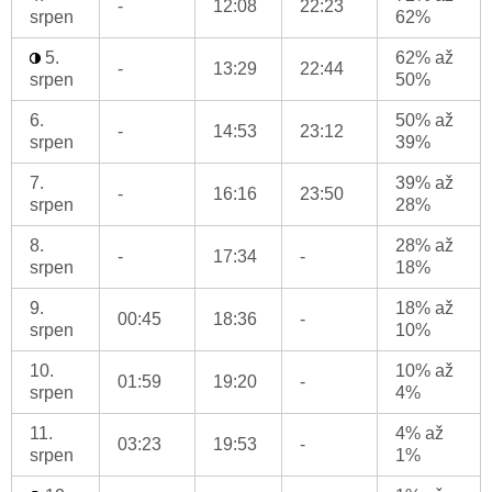
-
12:08
22:23
srpen
62%
5.
62% až
-
13:29
22:44
srpen
50%
6.
50% až
-
14:53
23:12
srpen
39%
7.
39% až
-
16:16
23:50
srpen
28%
8.
28% až
-
17:34
-
srpen
18%
9.
18% až
00:45
18:36
-
srpen
10%
10.
10% až
01:59
19:20
-
srpen
4%
11.
4% až
03:23
19:53
-
srpen
1%