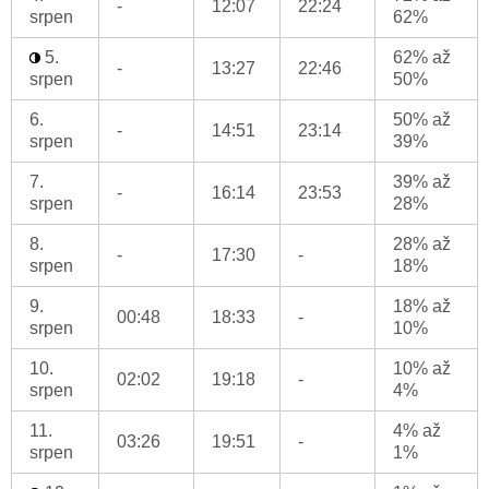
-
12:07
22:24
srpen
62%
5.
62% až
-
13:27
22:46
srpen
50%
6.
50% až
-
14:51
23:14
srpen
39%
7.
39% až
-
16:14
23:53
srpen
28%
8.
28% až
-
17:30
-
srpen
18%
9.
18% až
00:48
18:33
-
srpen
10%
10.
10% až
02:02
19:18
-
srpen
4%
11.
4% až
03:26
19:51
-
srpen
1%