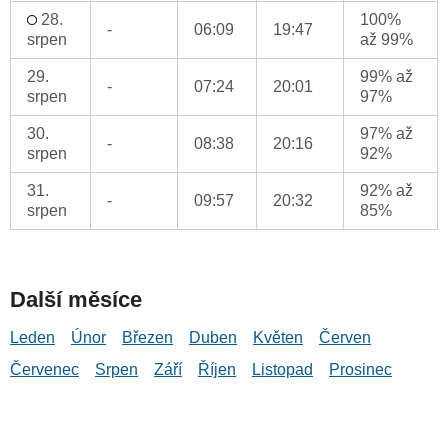
28.
100%
-
06:09
19:47
srpen
až 99%
29.
99% až
-
07:24
20:01
srpen
97%
30.
97% až
-
08:38
20:16
srpen
92%
31.
92% až
-
09:57
20:32
srpen
85%
Další měsíce
Leden
Únor
Březen
Duben
Květen
Červen
Červenec
Srpen
Září
Říjen
Listopad
Prosinec