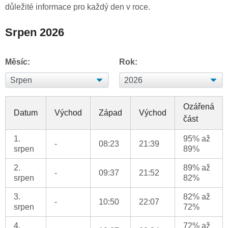
důležité informace pro každý den v roce.
Srpen 2026
Měsíc:
Rok:
Ozářená
Datum
Východ
Západ
Východ
část
1.
95% až
-
08:23
21:39
srpen
89%
2.
89% až
-
09:37
21:52
srpen
82%
3.
82% až
-
10:50
22:07
srpen
72%
4.
72% až