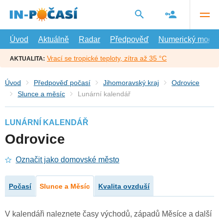
Přejít
na
hlavní
obsah
Úvod
Aktuálně
Radar
Předpověď
Numerický model
Vrací se tropické teploty, zítra až 35 °C
AKTUALITA:
Úvod
Předpověď počasí
Jihomoravský kraj
Odrovice
Slunce a měsíc
Lunární kalendář
LUNÁRNÍ KALENDÁŘ
Odrovice
Označit jako domovské město
Počasí
Slunce a Měsíc
Kvalita ovzduší
V kalendáři naleznete časy východů, západů Měsíce a další