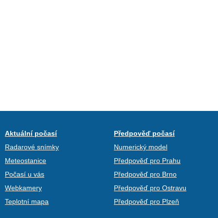
Aktuální počasí
Předpověď počasí
Radarové snímky
Numerický model
Meteostanice
Předpověď pro Prahu
Počasí u vás
Předpověď pro Brno
Webkamery
Předpověď pro Ostravu
Teplotní mapa
Předpověď pro Plzeň