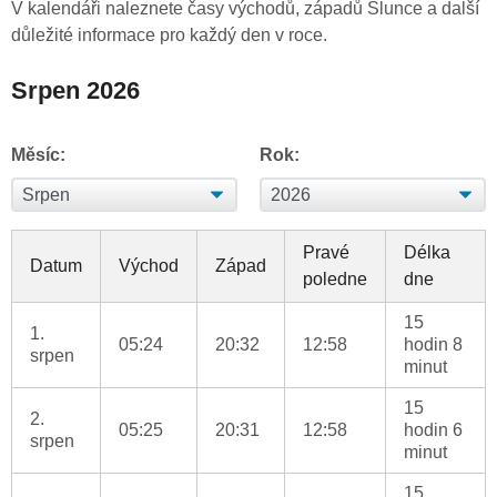
V kalendáři naleznete časy východů, západů Slunce a další
důležité informace pro každý den v roce.
Srpen 2026
Měsíc:
Rok:
Pravé
Délka
Datum
Východ
Západ
poledne
dne
15
1.
05:24
20:32
12:58
hodin 8
srpen
minut
15
2.
05:25
20:31
12:58
hodin 6
srpen
minut
15