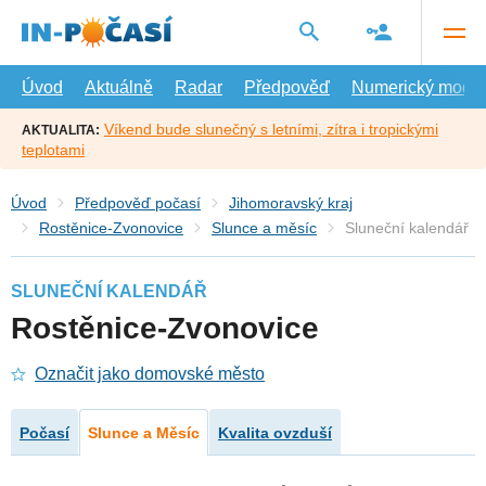
Přejít
na
hlavní
obsah
Úvod
Aktuálně
Radar
Předpověď
Numerický model
Víkend bude slunečný s letními, zítra i tropickými
AKTUALITA:
teplotami
Úvod
Předpověď počasí
Jihomoravský kraj
Rostěnice-Zvonovice
Slunce a měsíc
Sluneční kalendář
SLUNEČNÍ KALENDÁŘ
Rostěnice-Zvonovice
Označit jako domovské město
Počasí
Slunce a Měsíc
Kvalita ovzduší