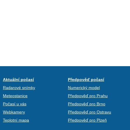
Aktuální počasí
Předpověď počasí
Radarové snímky
Numerický model
Meteostanice
Předpověď pro Prahu
Počasí u vás
Předpověď pro Brno
Webkamery
Předpověď pro Ostravu
Teplotní mapa
Předpověď pro Plzeň