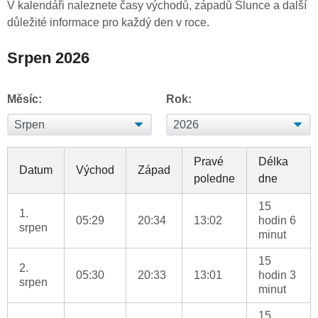
V kalendáři naleznete časy východů, západů Slunce a další
důležité informace pro každý den v roce.
Srpen 2026
Měsíc:
Rok:
Pravé
Délka
Datum
Východ
Západ
poledne
dne
15
1.
05:29
20:34
13:02
hodin 6
srpen
minut
15
2.
05:30
20:33
13:01
hodin 3
srpen
minut
15