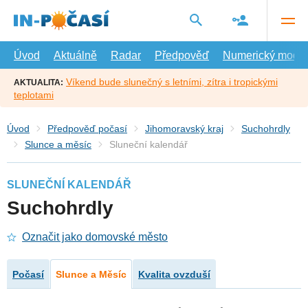
Přejít
na
hlavní
obsah
Úvod
Aktuálně
Radar
Předpověď
Numerický model
Víkend bude slunečný s letními, zítra i tropickými
AKTUALITA:
teplotami
Úvod
Předpověď počasí
Jihomoravský kraj
Suchohrdly
Slunce a měsíc
Sluneční kalendář
SLUNEČNÍ KALENDÁŘ
Suchohrdly
Označit jako domovské město
Počasí
Slunce a Měsíc
Kvalita ovzduší