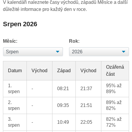
V kalendáři naleznete časy východů, západů Měsíce a další
důležité informace pro každý den v roce.
Srpen 2026
Měsíc:
Rok:
Ozářená
Datum
Východ
Západ
Východ
část
1.
95% až
-
08:21
21:37
srpen
89%
2.
89% až
-
09:35
21:51
srpen
82%
3.
82% až
-
10:49
22:05
srpen
72%