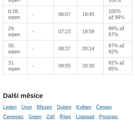
srpen
100%
28.
100%
-
06:07
19:45
srpen
až 99%
29.
99% až
-
07:23
19:59
srpen
97%
30.
97% až
-
08:37
20:14
srpen
92%
31.
92% až
-
09:55
20:30
srpen
85%
Další měsíce
Leden
Únor
Březen
Duben
Květen
Červen
Červenec
Srpen
Září
Říjen
Listopad
Prosinec