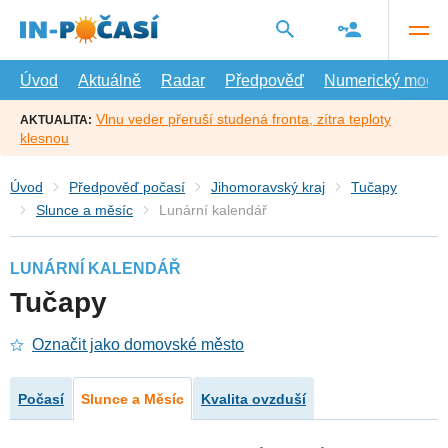
Přejít
na
hlavní
obsah
Úvod
Aktuálně
Radar
Předpověď
Numerický model
Vlnu veder přeruší studená fronta, zítra teploty
AKTUALITA:
klesnou
Úvod
Předpověď počasí
Jihomoravský kraj
Tučapy
Slunce a měsíc
Lunární kalendář
LUNÁRNÍ KALENDÁŘ
Tučapy
Označit jako domovské město
Počasí
Slunce a Měsíc
Kvalita ovzduší