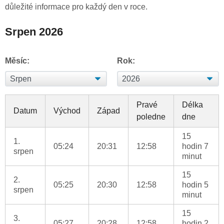
důležité informace pro každý den v roce.
Srpen 2026
Měsíc:
Rok:
Pravé
Délka
Datum
Východ
Západ
poledne
dne
15
1.
05:24
20:31
12:58
hodin 7
srpen
minut
15
2.
05:25
20:30
12:58
hodin 5
srpen
minut
15
3.
05:27
20:28
12:58
hodin 2