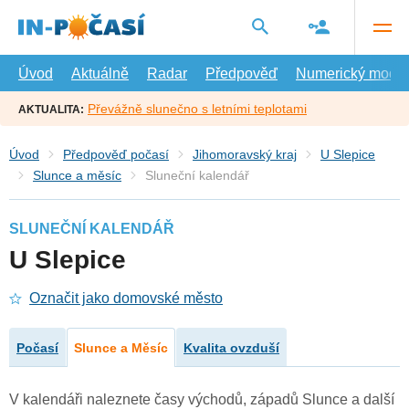
Přejít
na
hlavní
obsah
Úvod
Aktuálně
Radar
Předpověď
Numerický model
Převážně slunečno s letními teplotami
AKTUALITA:
Úvod
Předpověď počasí
Jihomoravský kraj
U Slepice
Slunce a měsíc
Sluneční kalendář
SLUNEČNÍ KALENDÁŘ
U Slepice
Označit jako domovské město
Počasí
Slunce a Měsíc
Kvalita ovzduší
V kalendáři naleznete časy východů, západů Slunce a další