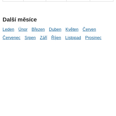
Další měsíce
Leden
Únor
Březen
Duben
Květen
Červen
Červenec
Srpen
Září
Říjen
Listopad
Prosinec