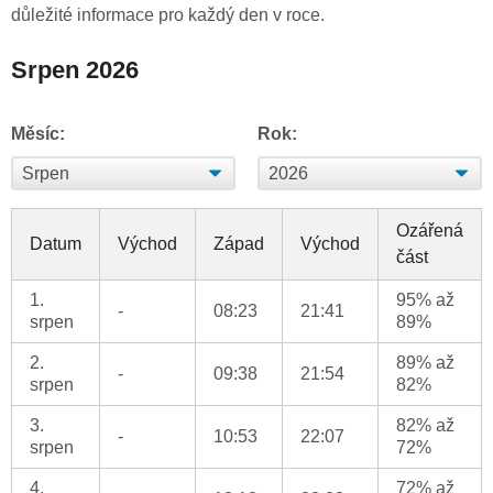
důležité informace pro každý den v roce.
Srpen 2026
Měsíc:
Rok:
Ozářená
Datum
Východ
Západ
Východ
část
1.
95% až
-
08:23
21:41
srpen
89%
2.
89% až
-
09:38
21:54
srpen
82%
3.
82% až
-
10:53
22:07
srpen
72%
4.
72% až