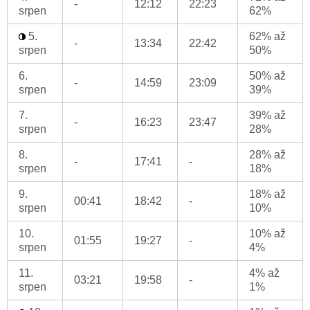
-
12:12
22:23
srpen
62%
5.
62% až
-
13:34
22:42
srpen
50%
6.
50% až
-
14:59
23:09
srpen
39%
7.
39% až
-
16:23
23:47
srpen
28%
8.
28% až
-
17:41
-
srpen
18%
9.
18% až
00:41
18:42
-
srpen
10%
10.
10% až
01:55
19:27
-
srpen
4%
11.
4% až
03:21
19:58
-
srpen
1%