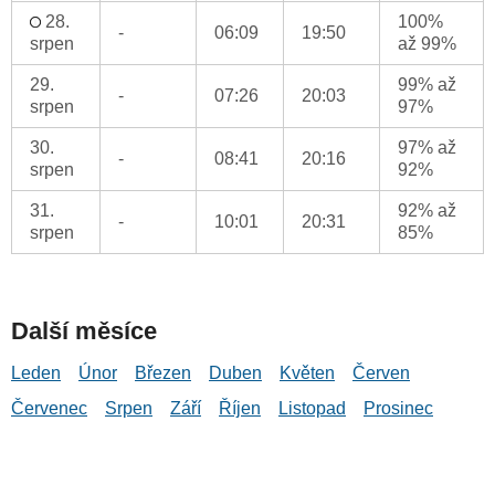
28.
100%
-
06:09
19:50
srpen
až 99%
29.
99% až
-
07:26
20:03
srpen
97%
30.
97% až
-
08:41
20:16
srpen
92%
31.
92% až
-
10:01
20:31
srpen
85%
Další měsíce
Leden
Únor
Březen
Duben
Květen
Červen
Červenec
Srpen
Září
Říjen
Listopad
Prosinec