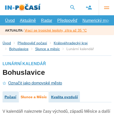
Přejít
na
hlavní
obsah
Úvod
Aktuálně
Radar
Předpověď
Numerický model
Vrací se tropické teploty, zítra až 35 °C
AKTUALITA:
Úvod
Předpověď počasí
Královéhradecký kraj
Bohuslavice
Slunce a měsíc
Lunární kalendář
LUNÁRNÍ KALENDÁŘ
Bohuslavice
Označit jako domovské město
Počasí
Slunce a Měsíc
Kvalita ovzduší
V kalendáři naleznete časy východů, západů Měsíce a další