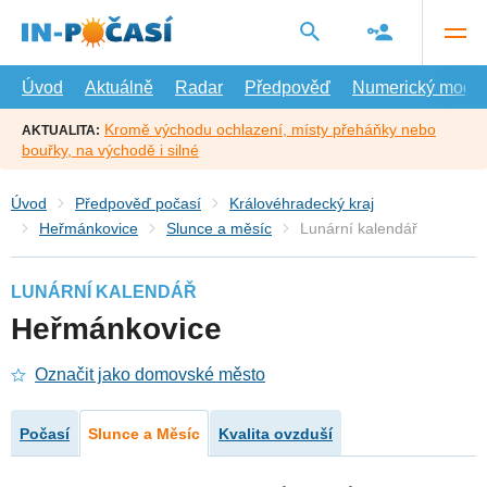
Přejít
na
hlavní
obsah
Úvod
Aktuálně
Radar
Předpověď
Numerický model
Kromě východu ochlazení, místy přeháňky nebo
AKTUALITA:
bouřky, na východě i silné
Úvod
Předpověď počasí
Královéhradecký kraj
Heřmánkovice
Slunce a měsíc
Lunární kalendář
LUNÁRNÍ KALENDÁŘ
Heřmánkovice
Označit jako domovské město
Počasí
Slunce a Měsíc
Kvalita ovzduší