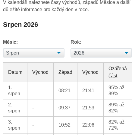
V kalendáři naleznete časy východů, západů Měsíce a další
důležité informace pro každý den v roce.
Srpen 2026
Měsíc:
Rok:
Ozářená
Datum
Východ
Západ
Východ
část
1.
95% až
-
08:21
21:41
srpen
89%
2.
89% až
-
09:37
21:53
srpen
82%
3.
82% až
-
10:52
22:06
srpen
72%