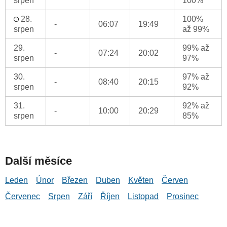
srpen
100%
28.
100%
-
06:07
19:49
srpen
až 99%
29.
99% až
-
07:24
20:02
srpen
97%
30.
97% až
-
08:40
20:15
srpen
92%
31.
92% až
-
10:00
20:29
srpen
85%
Další měsíce
Leden
Únor
Březen
Duben
Květen
Červen
Červenec
Srpen
Září
Říjen
Listopad
Prosinec