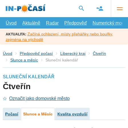
Přejít
na
hlavní
obsah
Úvod
Aktuálně
Radar
Předpověď
Numerický model
Začíná ochlazení, místy přeháňky nebo bouřky,
AKTUALITA:
zejména na východě
Úvod
Předpověď počasí
Liberecký kraj
Čtveřín
Slunce a měsíc
Sluneční kalendář
SLUNEČNÍ KALENDÁŘ
Čtveřín
Označit jako domovské město
Počasí
Slunce a Měsíc
Kvalita ovzduší