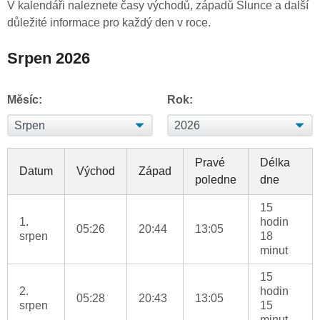
V kalendáři naleznete časy východů, západů Slunce a další
důležité informace pro každý den v roce.
Srpen 2026
Měsíc:
Rok:
Pravé
Délka
Datum
Východ
Západ
poledne
dne
15
1.
hodin
05:26
20:44
13:05
srpen
18
minut
15
2.
hodin
05:28
20:43
13:05
srpen
15
minut