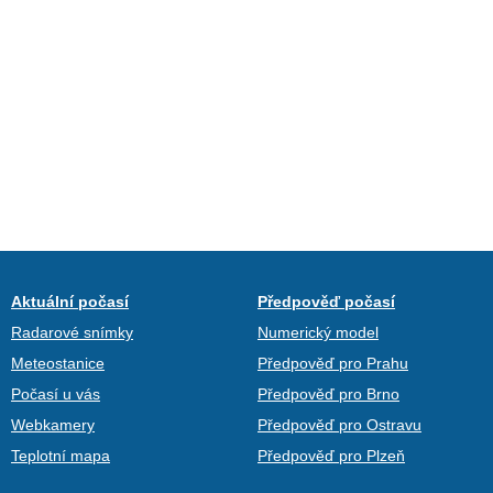
Aktuální počasí
Předpověď počasí
Radarové snímky
Numerický model
Meteostanice
Předpověď pro Prahu
Počasí u vás
Předpověď pro Brno
Webkamery
Předpověď pro Ostravu
Teplotní mapa
Předpověď pro Plzeň