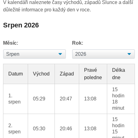
V kalendáři naleznete časy východů, západů Slunce a další
důležité informace pro každý den v roce.
Srpen 2026
Měsíc:
Rok:
Pravé
Délka
Datum
Východ
Západ
poledne
dne
15
1.
hodin
05:29
20:47
13:08
srpen
18
minut
15
2.
hodin
05:30
20:46
13:08
srpen
15
minut