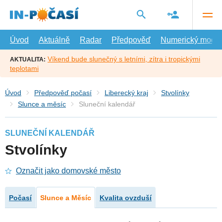
Přejít
na
hlavní
obsah
Úvod
Aktuálně
Radar
Předpověď
Numerický model
Víkend bude slunečný s letními, zítra i tropickými
AKTUALITA:
teplotami
Úvod
Předpověď počasí
Liberecký kraj
Stvolínky
Slunce a měsíc
Sluneční kalendář
SLUNEČNÍ KALENDÁŘ
Stvolínky
Označit jako domovské město
Počasí
Slunce a Měsíc
Kvalita ovzduší