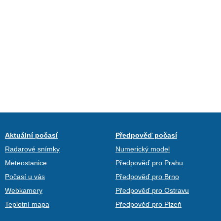
Aktuální počasí
Předpověď počasí
Radarové snímky
Numerický model
Meteostanice
Předpověď pro Prahu
Počasí u vás
Předpověď pro Brno
Webkamery
Předpověď pro Ostravu
Teplotní mapa
Předpověď pro Plzeň