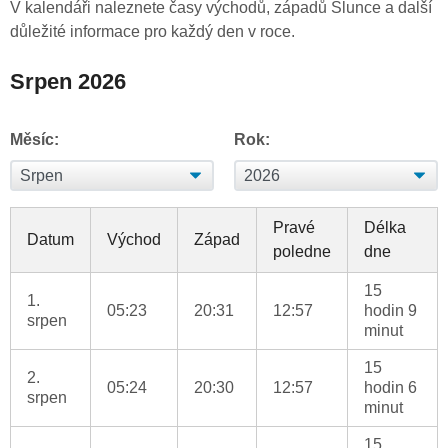
V kalendáři naleznete časy východů, západů Slunce a další
důležité informace pro každý den v roce.
Srpen 2026
Měsíc:
Rok:
Pravé
Délka
Datum
Východ
Západ
poledne
dne
15
1.
05:23
20:31
12:57
hodin 9
srpen
minut
15
2.
05:24
20:30
12:57
hodin 6
srpen
minut
15