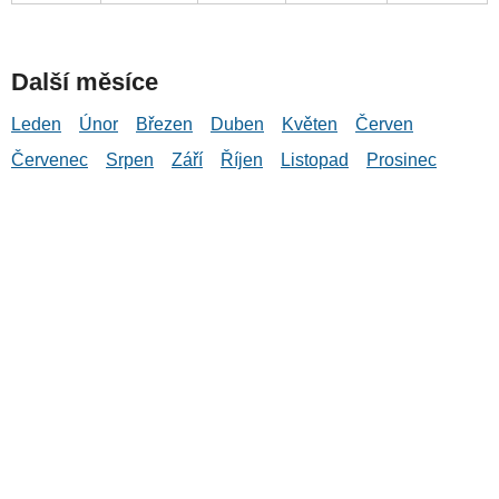
Další měsíce
Leden
Únor
Březen
Duben
Květen
Červen
Červenec
Srpen
Září
Říjen
Listopad
Prosinec