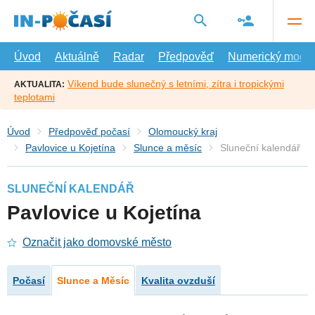
Přejít
na
hlavní
obsah
Úvod
Aktuálně
Radar
Předpověď
Numerický model
Víkend bude slunečný s letními, zítra i tropickými
AKTUALITA:
teplotami
Úvod
Předpověď počasí
Olomoucký kraj
Pavlovice u Kojetína
Slunce a měsíc
Sluneční kalendář
SLUNEČNÍ KALENDÁŘ
Pavlovice u Kojetína
Označit jako domovské město
Počasí
Slunce a Měsíc
Kvalita ovzduší