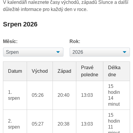
V kalendáři naleznete časy východů, západů Slunce a další
důležité informace pro každý den v roce.
Srpen 2026
Měsíc:
Rok:
Pravé
Délka
Datum
Východ
Západ
poledne
dne
15
1.
hodin
05:26
20:40
13:03
srpen
14
minut
15
2.
hodin
05:27
20:38
13:03
srpen
11
minut