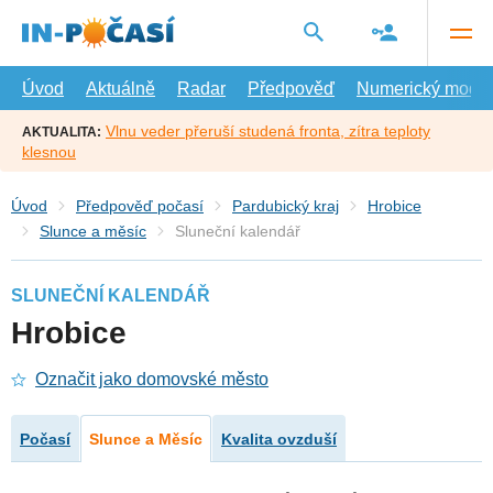
Přejít
na
hlavní
obsah
Úvod
Aktuálně
Radar
Předpověď
Numerický model
Vlnu veder přeruší studená fronta, zítra teploty
AKTUALITA:
klesnou
Úvod
Předpověď počasí
Pardubický kraj
Hrobice
Slunce a měsíc
Sluneční kalendář
SLUNEČNÍ KALENDÁŘ
Hrobice
Označit jako domovské město
Počasí
Slunce a Měsíc
Kvalita ovzduší