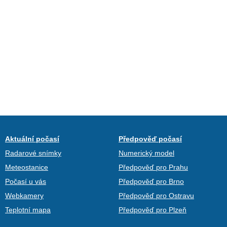
Aktuální počasí
Předpověď počasí
Radarové snímky
Numerický model
Meteostanice
Předpověď pro Prahu
Počasí u vás
Předpověď pro Brno
Webkamery
Předpověď pro Ostravu
Teplotní mapa
Předpověď pro Plzeň