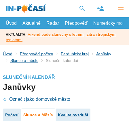
Přejít
na
hlavní
obsah
Úvod
Aktuálně
Radar
Předpověď
Numerický model
Víkend bude slunečný s letními, zítra i tropickými
AKTUALITA:
teplotami
Úvod
Předpověď počasí
Pardubický kraj
Janůvky
Slunce a měsíc
Sluneční kalendář
SLUNEČNÍ KALENDÁŘ
Janůvky
Označit jako domovské město
Počasí
Slunce a Měsíc
Kvalita ovzduší