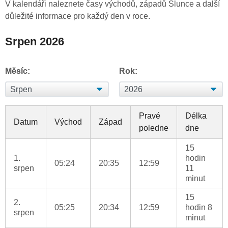
V kalendáři naleznete časy východů, západů Slunce a další
důležité informace pro každý den v roce.
Srpen 2026
Měsíc:
Rok:
Pravé
Délka
Datum
Východ
Západ
poledne
dne
15
1.
hodin
05:24
20:35
12:59
srpen
11
minut
15
2.
05:25
20:34
12:59
hodin 8
srpen
minut