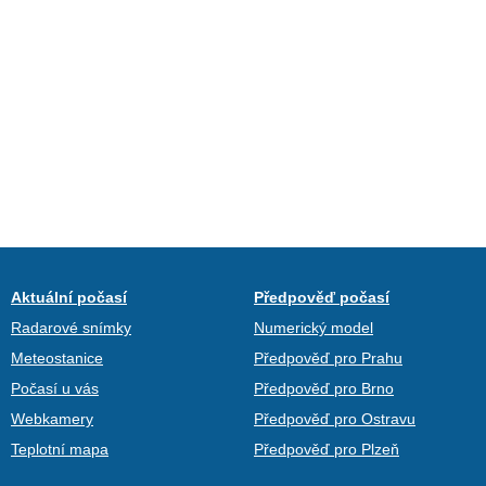
Aktuální počasí
Předpověď počasí
Radarové snímky
Numerický model
Meteostanice
Předpověď pro Prahu
Počasí u vás
Předpověď pro Brno
Webkamery
Předpověď pro Ostravu
Teplotní mapa
Předpověď pro Plzeň