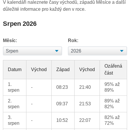
V kalendáři naleznete časy východů, západů Měsíce a další
důležité informace pro každý den v roce.
Srpen 2026
Měsíc:
Rok:
Ozářená
Datum
Východ
Západ
Východ
část
1.
95% až
-
08:23
21:40
srpen
89%
2.
89% až
-
09:37
21:53
srpen
82%
3.
82% až
-
10:52
22:07
srpen
72%