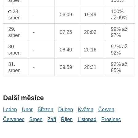
srpen
100%
28.
100%
-
06:09
19:49
srpen
až 99%
29.
99% až
-
07:25
20:02
srpen
97%
30.
97% až
-
08:40
20:16
srpen
92%
31.
92% až
-
09:59
20:31
srpen
85%
Další měsíce
Leden
Únor
Březen
Duben
Květen
Červen
Červenec
Srpen
Září
Říjen
Listopad
Prosinec