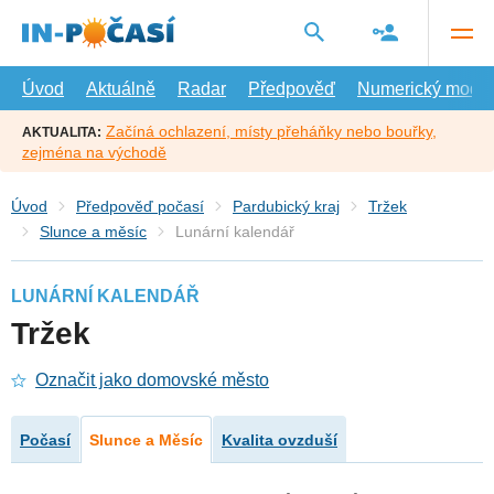
Přejít
na
hlavní
obsah
Úvod
Aktuálně
Radar
Předpověď
Numerický model
Začíná ochlazení, místy přeháňky nebo bouřky,
AKTUALITA:
zejména na východě
Úvod
Předpověď počasí
Pardubický kraj
Tržek
Slunce a měsíc
Lunární kalendář
LUNÁRNÍ KALENDÁŘ
Tržek
Označit jako domovské město
Počasí
Slunce a Měsíc
Kvalita ovzduší