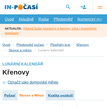
Přejít
na
hlavní
obsah
Úvod
Aktuálně
Radar
Předpověď
Numerický model
Víkend bude slunečný s letními, zítra i tropickými
AKTUALITA:
teplotami
Úvod
Předpověď počasí
Plzeňský kraj
Křenovy
Slunce a měsíc
Lunární kalendář
LUNÁRNÍ KALENDÁŘ
Křenovy
Označit jako domovské město
Počasí
Slunce a Měsíc
Kvalita ovzduší