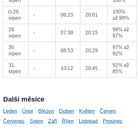
srpen
100%
28.
100%
-
06:23
20:01
srpen
až 99%
29.
99% až
-
07:39
20:15
srpen
97%
30.
97% až
-
08:53
20:29
srpen
92%
31.
92% až
-
10:12
20:45
srpen
85%
Další měsíce
Leden
Únor
Březen
Duben
Květen
Červen
Červenec
Srpen
Září
Říjen
Listopad
Prosinec