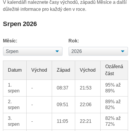
V kalendáři naleznete časy východů, západů Měsíce a další
důležité informace pro každý den v roce.
Srpen 2026
Měsíc:
Rok:
Ozářená
Datum
Východ
Západ
Východ
část
1.
95% až
-
08:37
21:53
srpen
89%
2.
89% až
-
09:51
22:06
srpen
82%
3.
82% až
-
11:05
22:21
srpen
72%