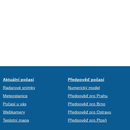
Aktuální počasí
Předpověď počasí
Radarové snímky
Numerický model
Meteostanice
Předpověď pro Prahu
Počasí u vás
Předpověď pro Brno
Webkamery
Předpověď pro Ostravu
Teplotní mapa
Předpověď pro Plzeň