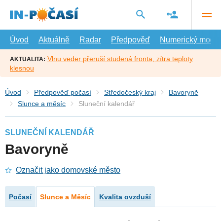
Přejít
na
hlavní
obsah
Úvod
Aktuálně
Radar
Předpověď
Numerický model
Vlnu veder přeruší studená fronta, zítra teploty
AKTUALITA:
klesnou
Úvod
Předpověď počasí
Středočeský kraj
Bavoryně
Slunce a měsíc
Sluneční kalendář
SLUNEČNÍ KALENDÁŘ
Bavoryně
Označit jako domovské město
Počasí
Slunce a Měsíc
Kvalita ovzduší