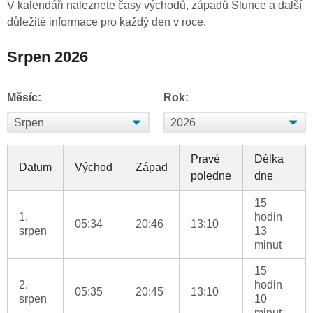
V kalendáři naleznete časy východů, západů Slunce a další
důležité informace pro každý den v roce.
Srpen 2026
Měsíc:
Rok:
Pravé
Délka
Datum
Východ
Západ
poledne
dne
15
1.
hodin
05:34
20:46
13:10
srpen
13
minut
15
2.
hodin
05:35
20:45
13:10
srpen
10
minut