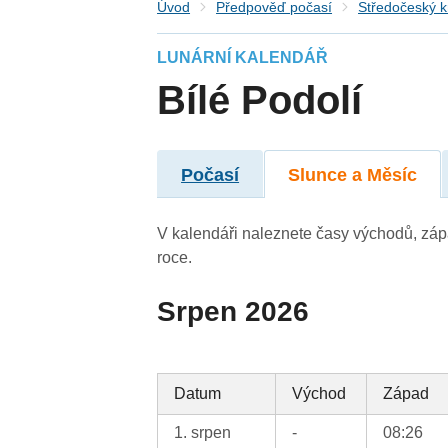
Úvod
Předpověď počasí
Středočeský k
LUNÁRNÍ KALENDÁŘ
Bílé Podolí
Počasí
Slunce a Měsíc
V kalendáři naleznete časy východů, záp
roce.
Srpen 2026
Datum
Východ
Západ
1. srpen
-
08:26