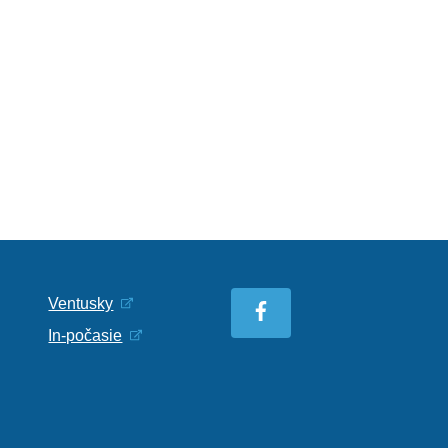
Ventusky
In-počasie