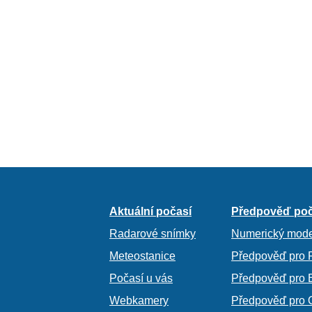
Aktuální počasí
Předpověď poč
Radarové snímky
Numerický mode
Meteostanice
Předpověď pro 
Počasí u vás
Předpověď pro 
Webkamery
Předpověď pro 