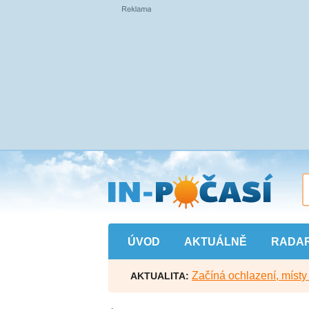
Přejít
na
hlavní
obsah
ÚVOD
AKTUÁLNĚ
RADA
Začíná ochlazení, míst
AKTUALITA: