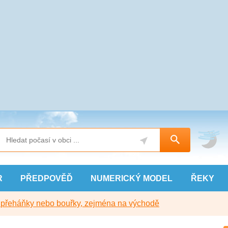
R
PŘEDPOVĚĎ
NUMERICKÝ
MODEL
ŘEKY
y přeháňky nebo bouřky, zejména na východě