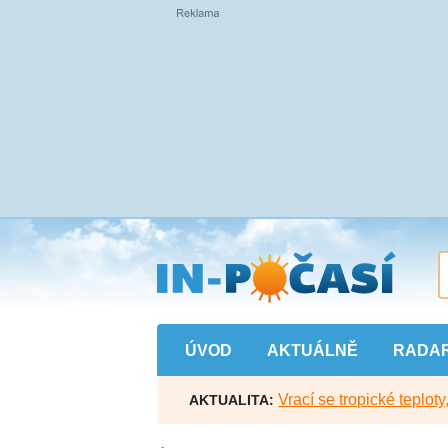
Přejít
na
hlavní
obsah
ÚVOD
AKTUÁLNĚ
RADA
Vrací se tropické teploty
AKTUALITA: