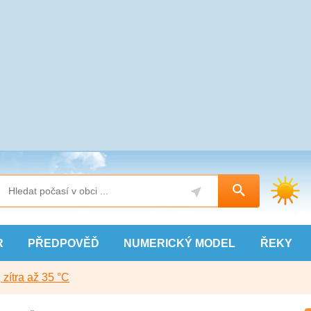
R
PŘEDPOVĚĎ
NUMERICKÝ
MODEL
ŘEKY
, zítra až 35 °C