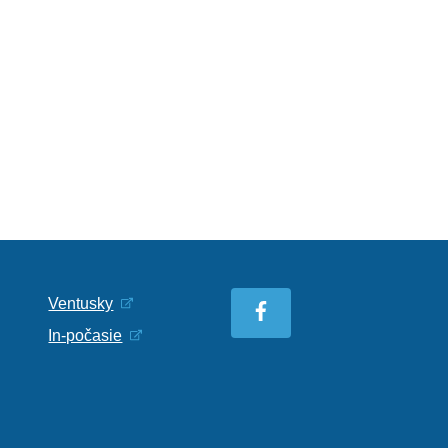
Ventusky
In-počasie