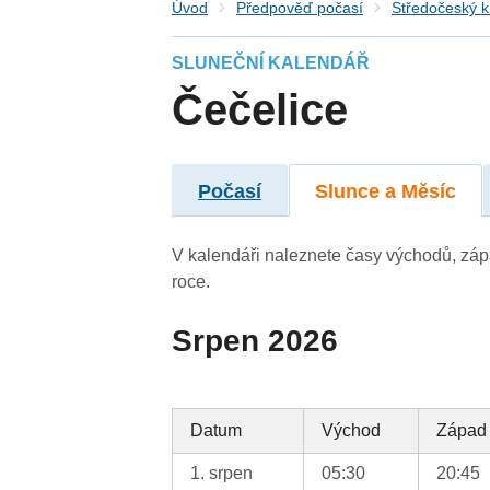
Úvod
Předpověď počasí
Středočeský k
SLUNEČNÍ KALENDÁŘ
Čečelice
Počasí
Slunce a Měsíc
V kalendáři naleznete časy východů, záp
roce.
Srpen 2026
Datum
Východ
Západ
1. srpen
05:30
20:45