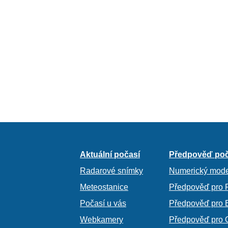
Aktuální počasí
Předpověď poč
Radarové snímky
Numerický mode
Meteostanice
Předpověď pro 
Počasí u vás
Předpověď pro 
Webkamery
Předpověď pro 