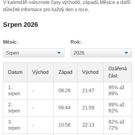
V kalendáři naleznete časy východů, západů Měsíce a další
důležité informace pro každý den v roce.
Srpen 2026
Měsíc:
Rok:
Ozářená
Datum
Východ
Západ
Východ
část
1.
95% až
-
08:29
21:47
srpen
89%
2.
89% až
-
09:44
21:59
srpen
82%
3.
82% až
-
10:58
22:13
srpen
72%