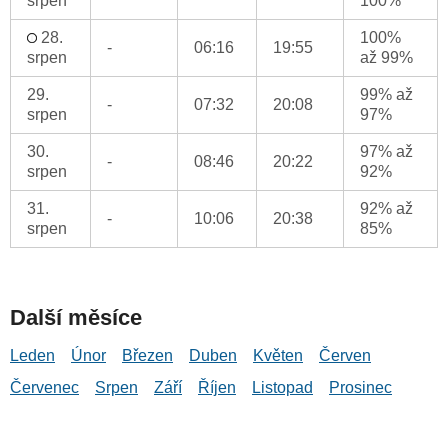
srpen
100%
28.
100%
-
06:16
19:55
srpen
až 99%
29.
99% až
-
07:32
20:08
srpen
97%
30.
97% až
-
08:46
20:22
srpen
92%
31.
92% až
-
10:06
20:38
srpen
85%
Další měsíce
Leden
Únor
Březen
Duben
Květen
Červen
Červenec
Srpen
Září
Říjen
Listopad
Prosinec