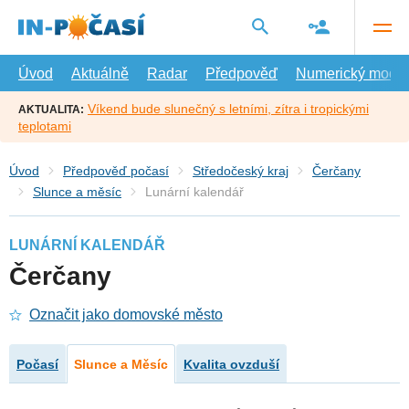
Přejít
na
hlavní
obsah
Úvod
Aktuálně
Radar
Předpověď
Numerický model
Víkend bude slunečný s letními, zítra i tropickými
AKTUALITA:
teplotami
Úvod
Předpověď počasí
Středočeský kraj
Čerčany
Slunce a měsíc
Lunární kalendář
LUNÁRNÍ KALENDÁŘ
Čerčany
Označit jako domovské město
Počasí
Slunce a Měsíc
Kvalita ovzduší