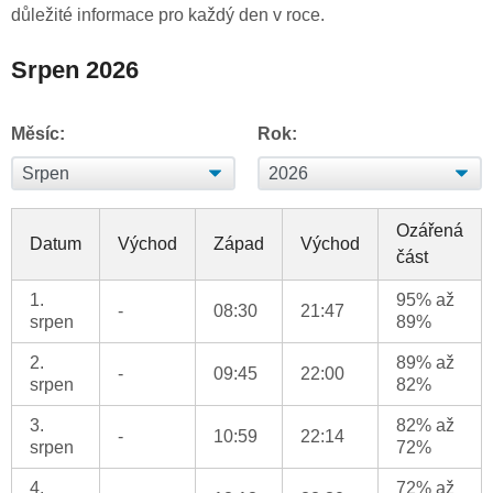
důležité informace pro každý den v roce.
Srpen 2026
Měsíc:
Rok:
Ozářená
Datum
Východ
Západ
Východ
část
1.
95% až
-
08:30
21:47
srpen
89%
2.
89% až
-
09:45
22:00
srpen
82%
3.
82% až
-
10:59
22:14
srpen
72%
4.
72% až