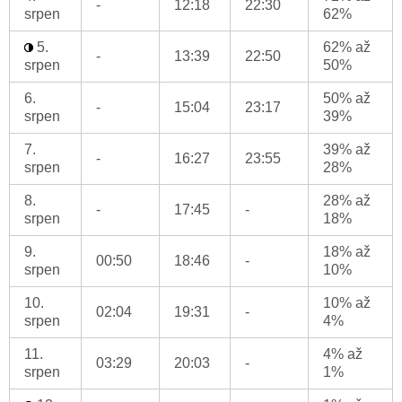
-
12:18
22:30
srpen
62%
5.
62% až
-
13:39
22:50
srpen
50%
6.
50% až
-
15:04
23:17
srpen
39%
7.
39% až
-
16:27
23:55
srpen
28%
8.
28% až
-
17:45
-
srpen
18%
9.
18% až
00:50
18:46
-
srpen
10%
10.
10% až
02:04
19:31
-
srpen
4%
11.
4% až
03:29
20:03
-
srpen
1%