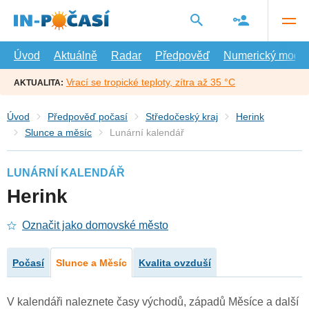
Přejít
na
hlavní
obsah
Úvod
Aktuálně
Radar
Předpověď
Numerický model
Vrací se tropické teploty, zítra až 35 °C
AKTUALITA:
Úvod
Předpověď počasí
Středočeský kraj
Herink
Slunce a měsíc
Lunární kalendář
LUNÁRNÍ KALENDÁŘ
Herink
Označit jako domovské město
Počasí
Slunce a Měsíc
Kvalita ovzduší
V kalendáři naleznete časy východů, západů Měsíce a další