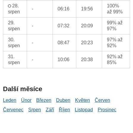
28.
100%
-
06:16
19:56
srpen
až 99%
29.
99% až
-
07:32
20:09
srpen
97%
30.
97% až
-
08:47
20:23
srpen
92%
31.
92% až
-
10:06
20:38
srpen
85%
Další měsíce
Leden
Únor
Březen
Duben
Květen
Červen
Červenec
Srpen
Září
Říjen
Listopad
Prosinec