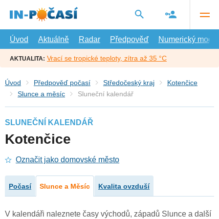
Přejít
na
hlavní
obsah
Úvod
Aktuálně
Radar
Předpověď
Numerický model
Vrací se tropické teploty, zítra až 35 °C
AKTUALITA:
Úvod
Předpověď počasí
Středočeský kraj
Kotenčice
Slunce a měsíc
Sluneční kalendář
SLUNEČNÍ KALENDÁŘ
Kotenčice
Označit jako domovské město
Počasí
Slunce a Měsíc
Kvalita ovzduší
V kalendáři naleznete časy východů, západů Slunce a další