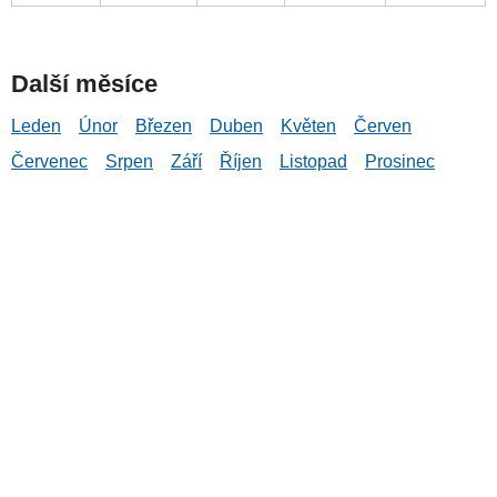
Další měsíce
Leden
Únor
Březen
Duben
Květen
Červen
Červenec
Srpen
Září
Říjen
Listopad
Prosinec