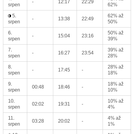
-
12:17
22:29
srpen
62%
5.
62% až
-
13:38
22:49
srpen
50%
6.
50% až
-
15:04
23:16
srpen
39%
7.
39% až
-
16:27
23:54
srpen
28%
8.
28% až
-
17:45
-
srpen
18%
9.
18% až
00:48
18:46
-
srpen
10%
10.
10% až
02:02
19:31
-
srpen
4%
11.
4% až
03:28
20:02
-
srpen
1%