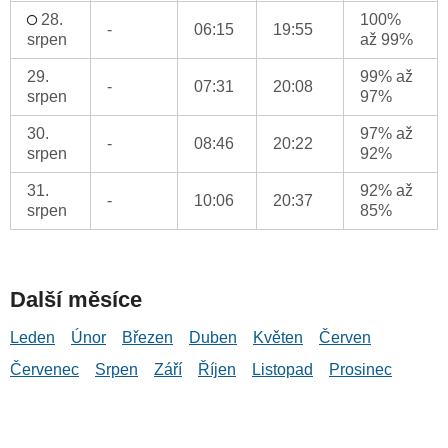
28.
100%
-
06:15
19:55
srpen
až 99%
29.
99% až
-
07:31
20:08
srpen
97%
30.
97% až
-
08:46
20:22
srpen
92%
31.
92% až
-
10:06
20:37
srpen
85%
Další měsíce
Leden
Únor
Březen
Duben
Květen
Červen
Červenec
Srpen
Září
Říjen
Listopad
Prosinec