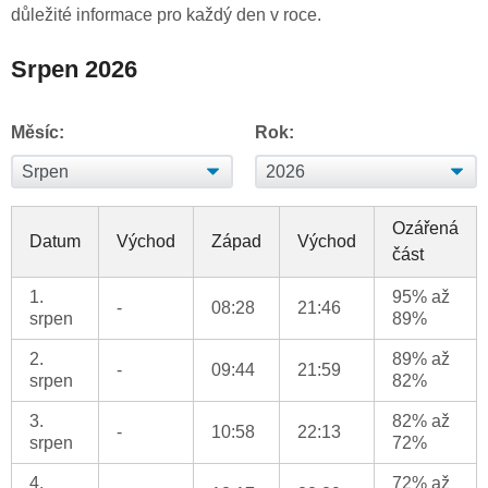
důležité informace pro každý den v roce.
Srpen 2026
Měsíc:
Rok:
Ozářená
Datum
Východ
Západ
Východ
část
1.
95% až
-
08:28
21:46
srpen
89%
2.
89% až
-
09:44
21:59
srpen
82%
3.
82% až
-
10:58
22:13
srpen
72%
4.
72% až