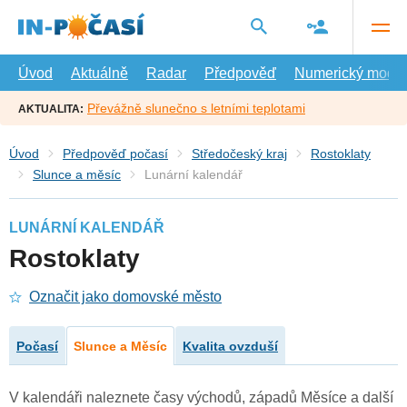
Přejít
na
hlavní
obsah
Úvod
Aktuálně
Radar
Předpověď
Numerický model
Převážně slunečno s letními teplotami
AKTUALITA:
Úvod
Předpověď počasí
Středočeský kraj
Rostoklaty
Slunce a měsíc
Lunární kalendář
LUNÁRNÍ KALENDÁŘ
Rostoklaty
Označit jako domovské město
Počasí
Slunce a Měsíc
Kvalita ovzduší
V kalendáři naleznete časy východů, západů Měsíce a další