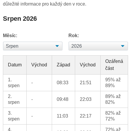
důležité informace pro každý den v roce.
Srpen 2026
Měsíc:
Rok:
Ozářená
Datum
Východ
Západ
Východ
část
1.
95% až
-
08:33
21:51
srpen
89%
2.
89% až
-
09:48
22:03
srpen
82%
3.
82% až
-
11:03
22:17
srpen
72%
4.
72% až