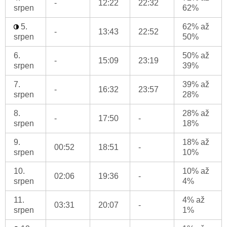
-
12:22
22:32
srpen
62%
5.
62% až
-
13:43
22:52
srpen
50%
6.
50% až
-
15:09
23:19
srpen
39%
7.
39% až
-
16:32
23:57
srpen
28%
8.
28% až
-
17:50
-
srpen
18%
9.
18% až
00:52
18:51
-
srpen
10%
10.
10% až
02:06
19:36
-
srpen
4%
11.
4% až
03:31
20:07
-
srpen
1%