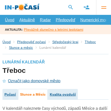
Přejít
na
hlavní
obsah
Úvod
Aktuálně
Radar
Předpověď
Numerický model
Převážně slunečno s letními teplotami
AKTUALITA:
Úvod
Předpověď počasí
Středočeský kraj
Třeboc
Slunce a měsíc
Lunární kalendář
LUNÁRNÍ KALENDÁŘ
Třeboc
Označit jako domovské město
Počasí
Slunce a Měsíc
Kvalita ovzduší
V kalendáři naleznete časy východů, západů Měsíce a další