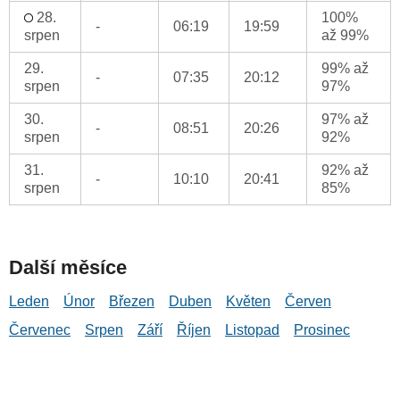
28.
100%
-
06:19
19:59
srpen
až 99%
29.
99% až
-
07:35
20:12
srpen
97%
30.
97% až
-
08:51
20:26
srpen
92%
31.
92% až
-
10:10
20:41
srpen
85%
Další měsíce
Leden
Únor
Březen
Duben
Květen
Červen
Červenec
Srpen
Září
Říjen
Listopad
Prosinec