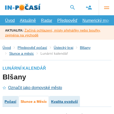
Přejít
na
hlavní
obsah
Úvod
Aktuálně
Radar
Předpověď
Numerický model
Začíná ochlazení, místy přeháňky nebo bouřky,
AKTUALITA:
zejména na východě
Úvod
Předpověď počasí
Ústecký kraj
Blšany
Slunce a měsíc
Lunární kalendář
LUNÁRNÍ KALENDÁŘ
Blšany
Označit jako domovské město
Počasí
Slunce a Měsíc
Kvalita ovzduší