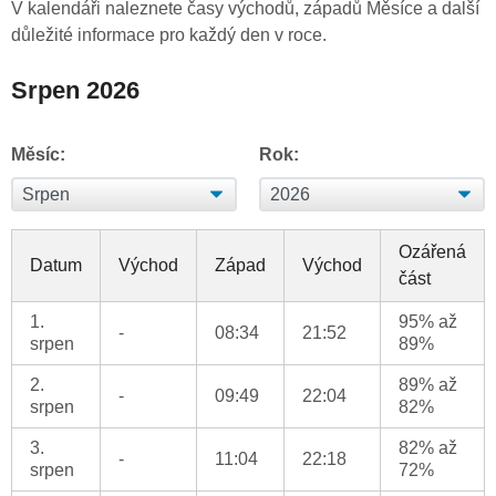
V kalendáři naleznete časy východů, západů Měsíce a další
důležité informace pro každý den v roce.
Srpen 2026
Měsíc:
Rok:
Ozářená
Datum
Východ
Západ
Východ
část
1.
95% až
-
08:34
21:52
srpen
89%
2.
89% až
-
09:49
22:04
srpen
82%
3.
82% až
-
11:04
22:18
srpen
72%