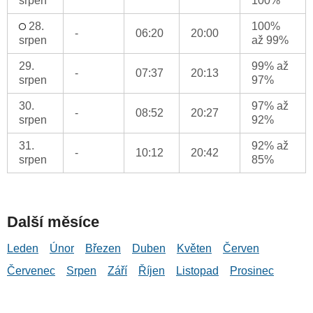
srpen
100%
28.
100%
-
06:20
20:00
srpen
až 99%
29.
99% až
-
07:37
20:13
srpen
97%
30.
97% až
-
08:52
20:27
srpen
92%
31.
92% až
-
10:12
20:42
srpen
85%
Další měsíce
Leden
Únor
Březen
Duben
Květen
Červen
Červenec
Srpen
Září
Říjen
Listopad
Prosinec