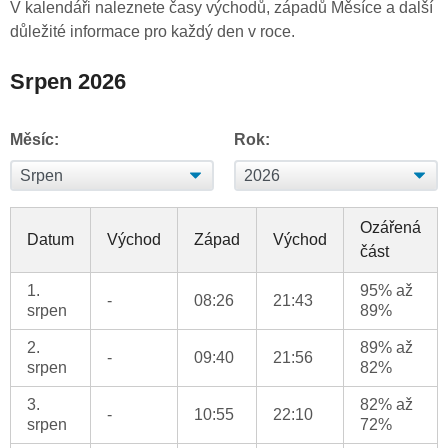
V kalendáři naleznete časy východů, západů Měsíce a další
důležité informace pro každý den v roce.
Srpen 2026
Měsíc:
Rok:
Ozářená
Datum
Východ
Západ
Východ
část
1.
95% až
-
08:26
21:43
srpen
89%
2.
89% až
-
09:40
21:56
srpen
82%
3.
82% až
-
10:55
22:10
srpen
72%