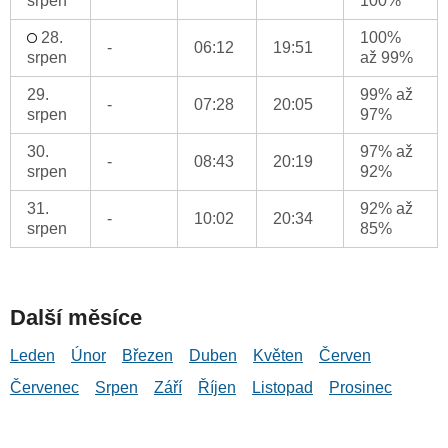
srpen
100%
28.
100%
-
06:12
19:51
srpen
až 99%
29.
99% až
-
07:28
20:05
srpen
97%
30.
97% až
-
08:43
20:19
srpen
92%
31.
92% až
-
10:02
20:34
srpen
85%
Další měsíce
Leden
Únor
Březen
Duben
Květen
Červen
Červenec
Srpen
Září
Říjen
Listopad
Prosinec