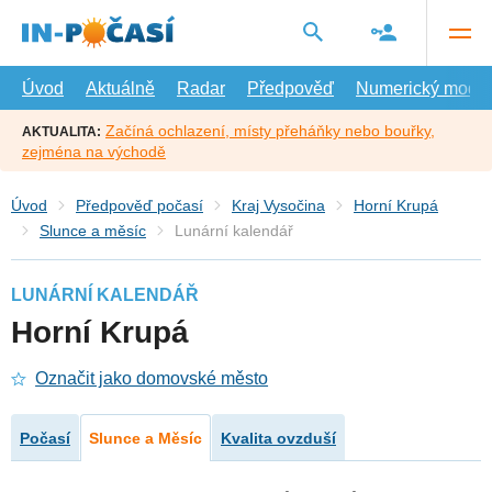
Přejít
na
hlavní
obsah
Úvod
Aktuálně
Radar
Předpověď
Numerický model
Začíná ochlazení, místy přeháňky nebo bouřky,
AKTUALITA:
zejména na východě
Úvod
Předpověď počasí
Kraj Vysočina
Horní Krupá
Slunce a měsíc
Lunární kalendář
LUNÁRNÍ KALENDÁŘ
Horní Krupá
Označit jako domovské město
Počasí
Slunce a Měsíc
Kvalita ovzduší