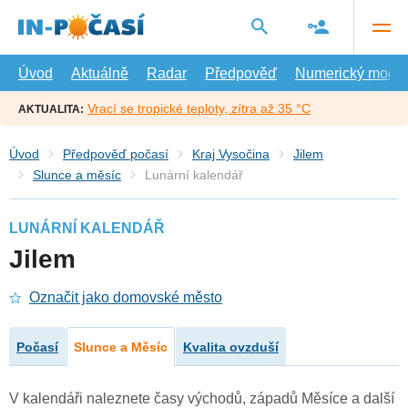
Přejít
na
hlavní
obsah
Úvod
Aktuálně
Radar
Předpověď
Numerický model
Vrací se tropické teploty, zítra až 35 °C
AKTUALITA:
Úvod
Předpověď počasí
Kraj Vysočina
Jilem
Slunce a měsíc
Lunární kalendář
LUNÁRNÍ KALENDÁŘ
Jilem
Označit jako domovské město
Počasí
Slunce a Měsíc
Kvalita ovzduší
V kalendáři naleznete časy východů, západů Měsíce a další