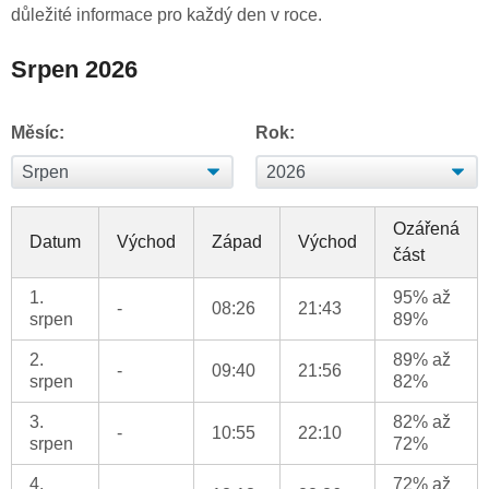
důležité informace pro každý den v roce.
Srpen 2026
Měsíc:
Rok:
Ozářená
Datum
Východ
Západ
Východ
část
1.
95% až
-
08:26
21:43
srpen
89%
2.
89% až
-
09:40
21:56
srpen
82%
3.
82% až
-
10:55
22:10
srpen
72%
4.
72% až