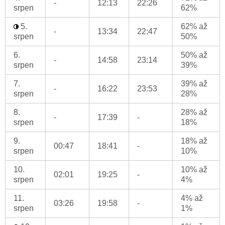
-
12:13
22:26
srpen
62%
5.
62% až
-
13:34
22:47
srpen
50%
6.
50% až
-
14:58
23:14
srpen
39%
7.
39% až
-
16:22
23:53
srpen
28%
8.
28% až
-
17:39
-
srpen
18%
9.
18% až
00:47
18:41
-
srpen
10%
10.
10% až
02:01
19:25
-
srpen
4%
11.
4% až
03:26
19:58
-
srpen
1%