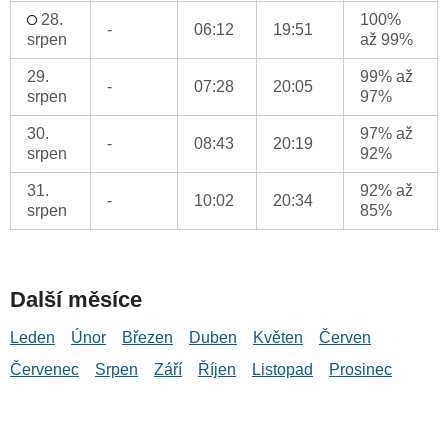
28.
100%
-
06:12
19:51
srpen
až 99%
29.
99% až
-
07:28
20:05
srpen
97%
30.
97% až
-
08:43
20:19
srpen
92%
31.
92% až
-
10:02
20:34
srpen
85%
Další měsíce
Leden
Únor
Březen
Duben
Květen
Červen
Červenec
Srpen
Září
Říjen
Listopad
Prosinec