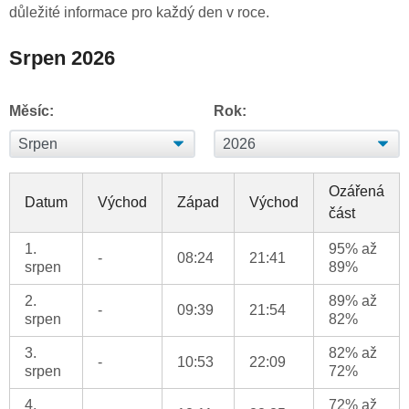
důležité informace pro každý den v roce.
Srpen 2026
Měsíc:
Rok:
Ozářená
Datum
Východ
Západ
Východ
část
1.
95% až
-
08:24
21:41
srpen
89%
2.
89% až
-
09:39
21:54
srpen
82%
3.
82% až
-
10:53
22:09
srpen
72%
4.
72% až