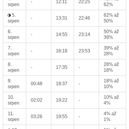
-
12:11
22:25
srpen
62%
5.
62% až
-
13:31
22:46
srpen
50%
6.
50% až
-
14:55
23:14
srpen
39%
7.
39% až
-
16:18
23:53
srpen
28%
8.
28% až
-
17:35
-
srpen
18%
9.
18% až
00:48
18:37
-
srpen
10%
10.
10% až
02:02
19:22
-
srpen
4%
11.
4% až
03:26
19:55
-
srpen
1%