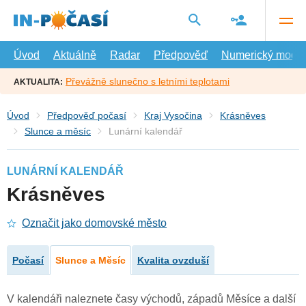
Přejít
na
hlavní
obsah
Úvod
Aktuálně
Radar
Předpověď
Numerický model
Převážně slunečno s letními teplotami
AKTUALITA:
Úvod
Předpověď počasí
Kraj Vysočina
Krásněves
Slunce a měsíc
Lunární kalendář
LUNÁRNÍ KALENDÁŘ
Krásněves
Označit jako domovské město
Počasí
Slunce a Měsíc
Kvalita ovzduší
V kalendáři naleznete časy východů, západů Měsíce a další