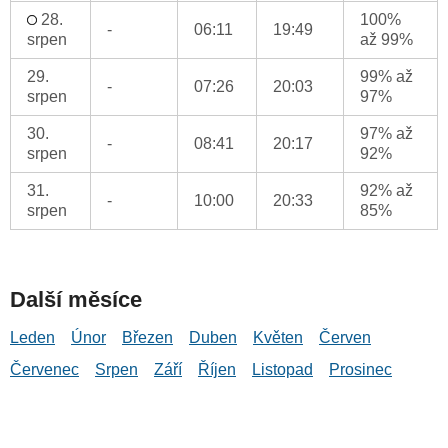
28.
100%
-
06:11
19:49
srpen
až 99%
29.
99% až
-
07:26
20:03
srpen
97%
30.
97% až
-
08:41
20:17
srpen
92%
31.
92% až
-
10:00
20:33
srpen
85%
Další měsíce
Leden
Únor
Březen
Duben
Květen
Červen
Červenec
Srpen
Září
Říjen
Listopad
Prosinec