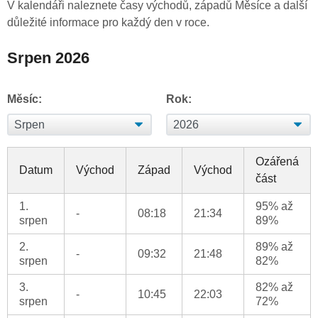
V kalendáři naleznete časy východů, západů Měsíce a další
důležité informace pro každý den v roce.
Srpen 2026
Měsíc:
Rok:
Ozářená
Datum
Východ
Západ
Východ
část
1.
95% až
-
08:18
21:34
srpen
89%
2.
89% až
-
09:32
21:48
srpen
82%
3.
82% až
-
10:45
22:03
srpen
72%