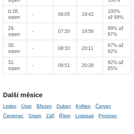
srpen
100%
28.
100%
-
06:05
19:42
srpen
až 99%
29.
99% až
-
07:20
19:56
srpen
97%
30.
97% až
-
08:33
20:11
srpen
92%
31.
92% až
-
09:51
20:28
srpen
85%
Další měsíce
Leden
Únor
Březen
Duben
Květen
Červen
Červenec
Srpen
Září
Říjen
Listopad
Prosinec