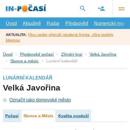
Přejít
na
hlavní
obsah
Úvod
Aktuálně
Radar
Předpověď
Numerický model
Vlnu veder přeruší studená fronta, zítra teploty
AKTUALITA:
klesnou
Úvod
Předpověď počasí
Zlínský kraj
Velká Javořina
Slunce a měsíc
Lunární kalendář
LUNÁRNÍ KALENDÁŘ
Velká Javořina
Označit jako domovské město
Počasí
Slunce a Měsíc
Kvalita ovzduší