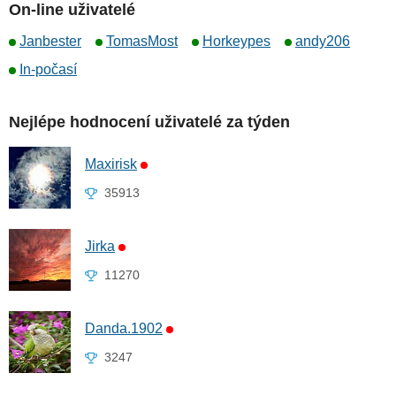
On-line uživatelé
Janbester
TomasMost
Horkeypes
andy206
In-počasí
Nejlépe hodnocení uživatelé za týden
Maxirisk
35913
Jirka
11270
Danda.1902
3247