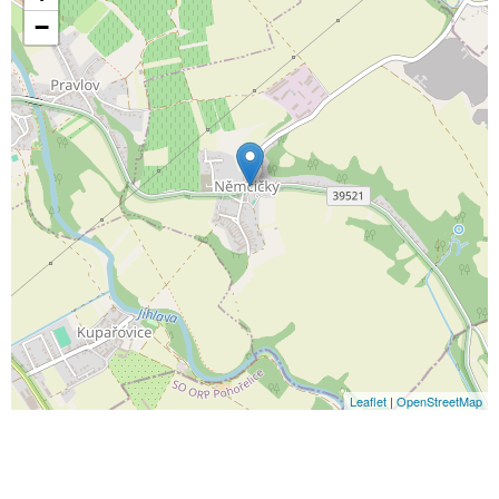
−
Leaflet
|
OpenStreetMap