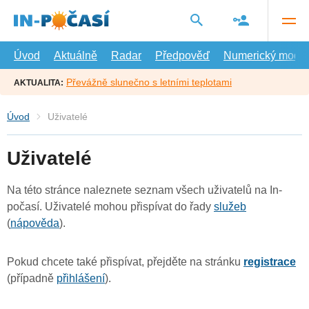
Přejít
na
hlavní
obsah
Úvod
Aktuálně
Radar
Předpověď
Numerický model
Převážně slunečno s letními teplotami
AKTUALITA:
Úvod
Uživatelé
Uživatelé
Na této stránce naleznete seznam všech uživatelů na In-
počasí. Uživatelé mohou přispívat do řady
služeb
(
nápověda
).
Pokud chcete také přispívat, přejděte na stránku
registrace
(případně
přihlášení
).