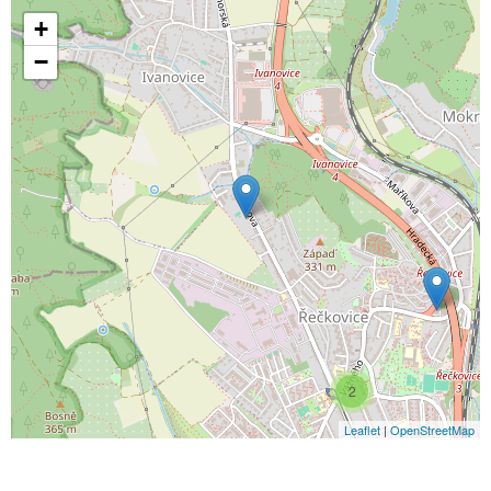
+
−
2
Leaflet
|
OpenStreetMap