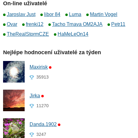
On-line uživatelé
Jaroslav Just
libor 84
Luma
Martin Vogel
Ovar
frenki12
Tacho Trnava OM2AJA
Petr11
TheRealStormCZE
HaMeLeOn14
Nejlépe hodnocení uživatelé za týden
Maxirisk
35913
Jirka
11270
Danda.1902
3247