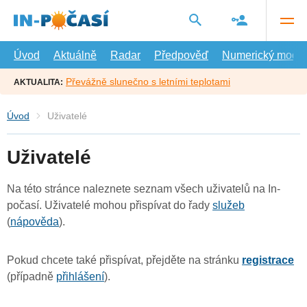
Přejít
na
hlavní
obsah
Úvod
Aktuálně
Radar
Předpověď
Numerický model
Převážně slunečno s letními teplotami
AKTUALITA:
Úvod
Uživatelé
Uživatelé
Na této stránce naleznete seznam všech uživatelů na In-
počasí. Uživatelé mohou přispívat do řady
služeb
(
nápověda
).
Pokud chcete také přispívat, přejděte na stránku
registrace
(případně
přihlášení
).