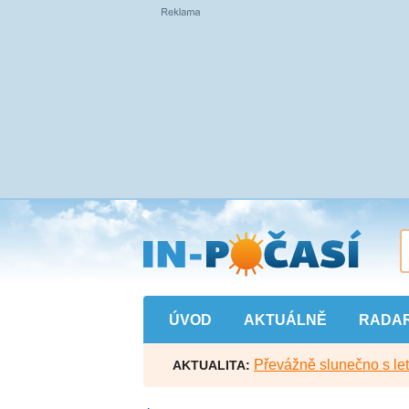
Přejít
na
hlavní
obsah
ÚVOD
AKTUÁLNĚ
RADA
Převážně slunečno s let
AKTUALITA: