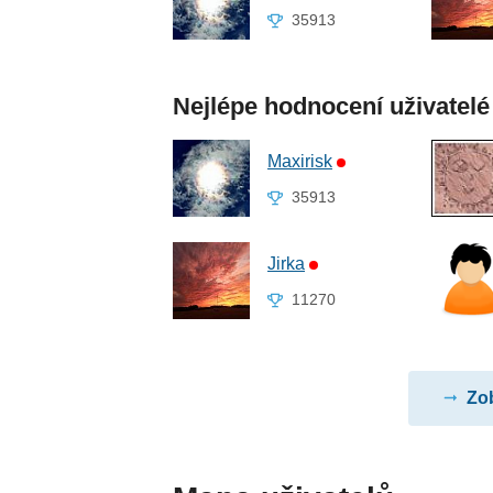
35913
Nejlépe hodnocení uživatelé
Maxirisk
35913
Jirka
11270
Zob