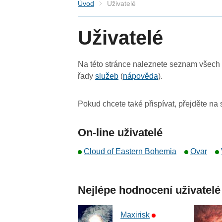
Úvod
Uživatelé
Uživatelé
Na této stránce naleznete seznam všech u
řady
služeb
(
nápověda
).
Pokud chcete také přispívat, přejděte na
On-line uživatelé
Cloud of Eastern Bohemia
Ovar
Nejlépe hodnocení uživatelé
Maxirisk