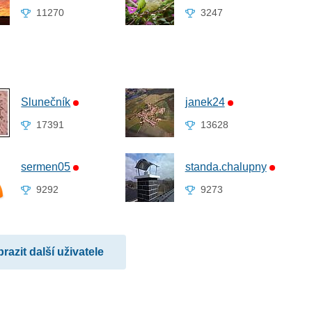
11270
3247
Slunečník
janek24
17391
13628
sermen05
standa.chalupny
9292
9273
razit další uživatele