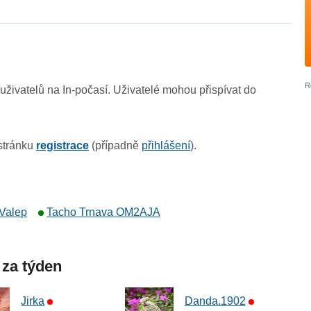
živatelů na In-počasí. Uživatelé mohou přispívat do
 stránku
registrace
(případně
přihlášení
).
Valep
Tacho Trnava OM2AJA
 za týden
Jirka
Danda.1902