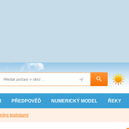
R
PŘEDPOVĚĎ
NUMERICKÝ
MODEL
ŘEKY
ními teplotami