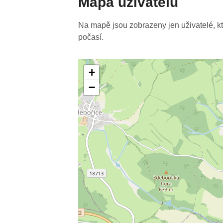
Mapa uživatelů
Na mapě jsou zobrazeny jen uživatelé, kteř
počasí.
+
−