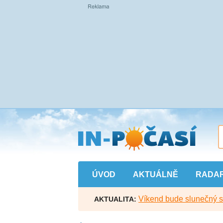
Přejít
na
hlavní
obsah
ÚVOD
AKTUÁLNĚ
RADA
Víkend bude slunečný s l
AKTUALITA: