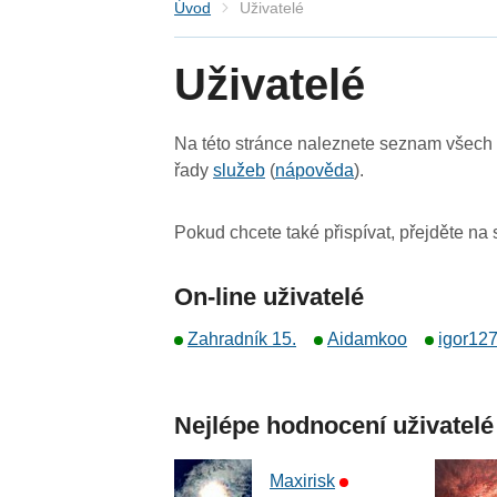
Úvod
Uživatelé
Uživatelé
Na této stránce naleznete seznam všech u
řady
služeb
(
nápověda
).
Pokud chcete také přispívat, přejděte na
On-line uživatelé
Zahradník 15.
Aidamkoo
igor12
Nejlépe hodnocení uživatelé
Maxirisk