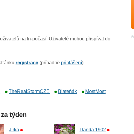
živatelů na In-počasí. Uživatelé mohou přispívat do
 stránku
registrace
(případně
přihlášení
).
7
TheRealStormCZE
Blateňák
MostMost
 za týden
Jirka
Danda.1902