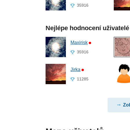
35916
Nejlépe hodnocení uživatelé
Maxirisk
35916
Jirka
11285
Zob