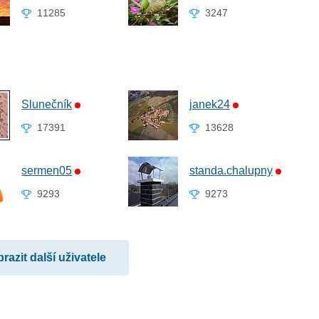
11285
3247
Slunečník
janek24
17391
13628
sermen05
standa.chalupny
9293
9273
razit další uživatele