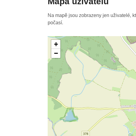
Mapa uživatelů
Na mapě jsou zobrazeny jen uživatelé, kteř
počasí.
+
−