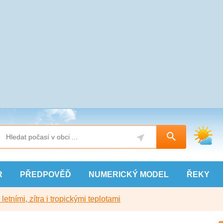
R
PŘEDPOVĚĎ
NUMERICKÝ
MODEL
ŘEKY
etními, zítra i tropickými teplotami