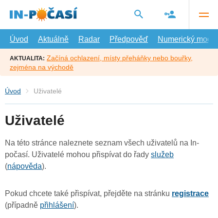
Přejít
na
hlavní
obsah
Úvod
Aktuálně
Radar
Předpověď
Numerický model
Začíná ochlazení, místy přeháňky nebo bouřky,
AKTUALITA:
zejména na východě
Úvod
Uživatelé
Uživatelé
Na této stránce naleznete seznam všech uživatelů na In-
počasí. Uživatelé mohou přispívat do řady
služeb
(
nápověda
).
Pokud chcete také přispívat, přejděte na stránku
registrace
(případně
přihlášení
).