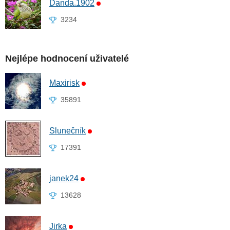
Danda.1902
3234
Nejlépe hodnocení uživatelé
Maxirisk
35891
Slunečník
17391
janek24
13628
Jirka