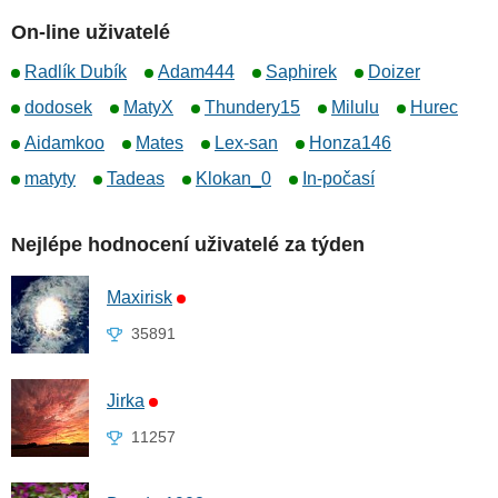
On-line uživatelé
Radlík Dubík
Adam444
Saphirek
Doizer
dodosek
MatyX
Thundery15
Milulu
Hurec
Aidamkoo
Mates
Lex-san
Honza146
matyty
Tadeas
Klokan_0
In-počasí
Nejlépe hodnocení uživatelé za týden
Maxirisk
35891
Jirka
11257