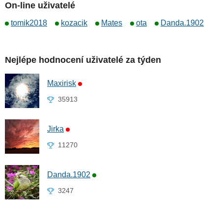
On-line uživatelé
tomik2018
kozacik
Mates
ota
Danda.1902
Nejlépe hodnocení uživatelé za týden
Maxirisk
35913
Jirka
11270
Danda.1902
3247