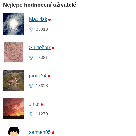
Nejlépe hodnocení uživatelé
Maxirisk
35913
Slunečník
17391
janek24
13628
Jirka
11270
sermen05