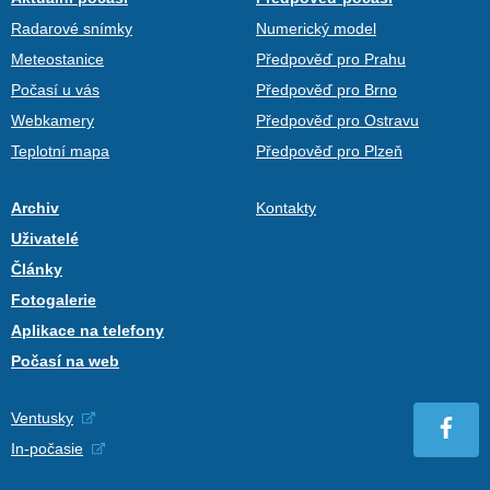
Radarové snímky
Numerický model
Meteostanice
Předpověď pro Prahu
Počasí u vás
Předpověď pro Brno
Webkamery
Předpověď pro Ostravu
Teplotní mapa
Předpověď pro Plzeň
Archiv
Kontakty
Uživatelé
Články
Fotogalerie
Aplikace na telefony
Počasí na web
Ventusky
In-počasie