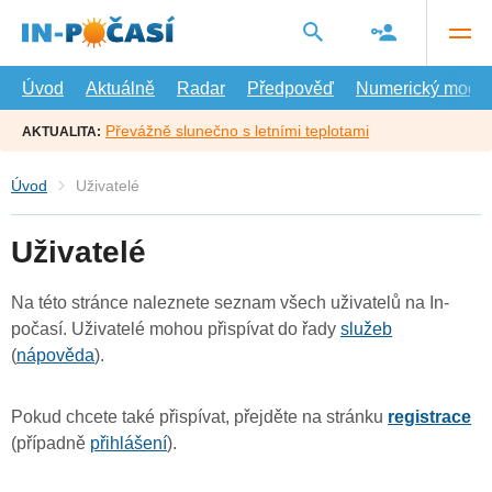
Přejít
na
hlavní
obsah
Úvod
Aktuálně
Radar
Předpověď
Numerický model
Převážně slunečno s letními teplotami
AKTUALITA:
Úvod
Uživatelé
Uživatelé
Na této stránce naleznete seznam všech uživatelů na In-
počasí. Uživatelé mohou přispívat do řady
služeb
(
nápověda
).
Pokud chcete také přispívat, přejděte na stránku
registrace
(případně
přihlášení
).