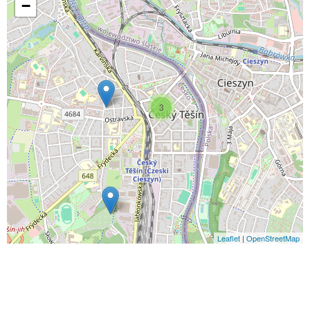
−
3
Leaflet
|
OpenStreetMap