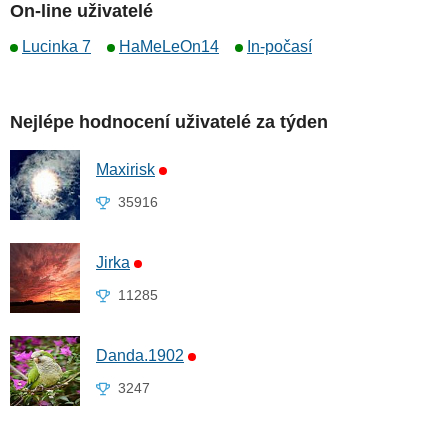
On-line uživatelé
Lucinka 7
HaMeLeOn14
In-počasí
Nejlépe hodnocení uživatelé za týden
Maxirisk
35916
Jirka
11285
Danda.1902
3247