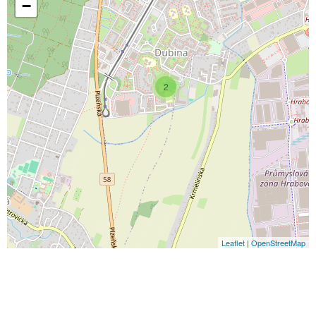
−
2
Leaflet
|
OpenStreetMap