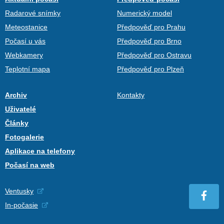
Radarové snímky
Numerický model
Meteostanice
Předpověď pro Prahu
Počasí u vás
Předpověď pro Brno
Webkamery
Předpověď pro Ostravu
Teplotní mapa
Předpověď pro Plzeň
Archiv
Kontakty
Uživatelé
Články
Fotogalerie
Aplikace na telefony
Počasí na web
Ventusky
In-počasie