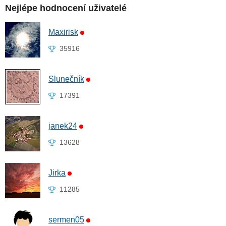
Nejlépe hodnocení uživatelé
Maxirisk
35916
Slunečník
17391
janek24
13628
Jirka
11285
sermen05