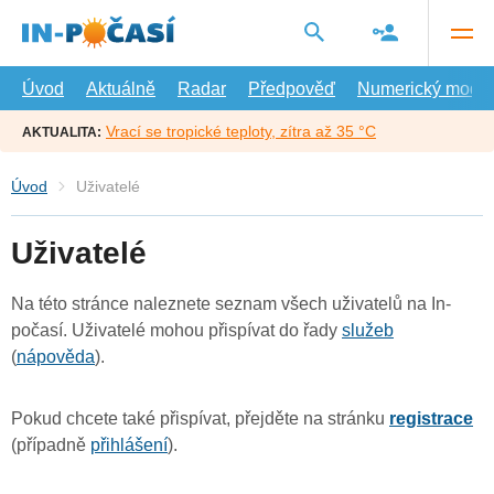
Přejít
na
hlavní
obsah
Úvod
Aktuálně
Radar
Předpověď
Numerický model
Vrací se tropické teploty, zítra až 35 °C
AKTUALITA:
Úvod
Uživatelé
Uživatelé
Na této stránce naleznete seznam všech uživatelů na In-
počasí. Uživatelé mohou přispívat do řady
služeb
(
nápověda
).
Pokud chcete také přispívat, přejděte na stránku
registrace
(případně
přihlášení
).