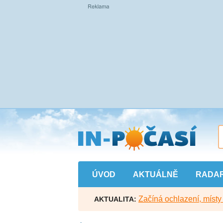
Přejít
na
hlavní
obsah
ÚVOD
AKTUÁLNĚ
RADA
Začíná ochlazení, míst
AKTUALITA: