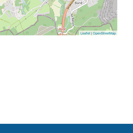
Leaflet
|
OpenStreetMap
2