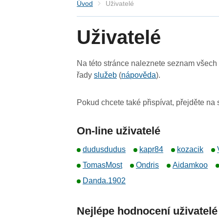
Úvod
Uživatelé
Uživatelé
Na této stránce naleznete seznam všech u
řady
služeb
(
nápověda
).
Pokud chcete také přispívat, přejděte na
On-line uživatelé
dudusdudus
kapr84
kozacik
TomasMost
Ondris
Aidamkoo
Danda.1902
Nejlépe hodnocení uživatelé