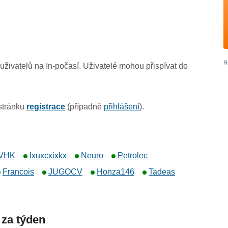
živatelů na In-počasí. Uživatelé mohou přispívat do
 stránku
registrace
(případně
přihlášení
).
VHK
lxuxcxixkx
Neuro
Petrolec
Francois
JUGOCV
Honza146
Tadeas
 za týden