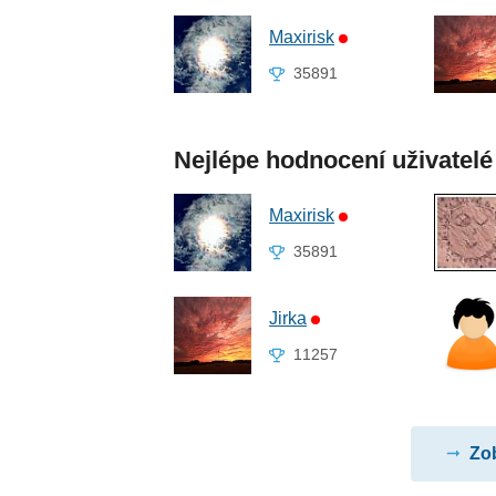
Maxirisk
35891
Nejlépe hodnocení uživatelé
Maxirisk
35891
Jirka
11257
Zob