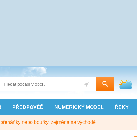
R
PŘEDPOVĚĎ
NUMERICKÝ
MODEL
ŘEKY
y přeháňky nebo bouřky, zejména na východě