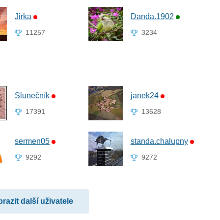
Jirka
Danda.1902
11257
3234
Slunečník
janek24
17391
13628
sermen05
standa.chalupny
9292
9272
razit další uživatele