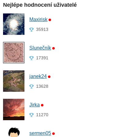
Nejlépe hodnocení uživatelé
Maxirisk
35913
Slunečník
17391
janek24
13628
Jirka
11270
sermen05