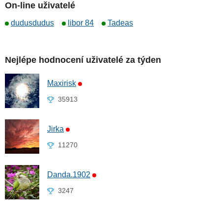
On-line uživatelé
dudusdudus
libor 84
Tadeas
Nejlépe hodnocení uživatelé za týden
Maxirisk
35913
Jirka
11270
Danda.1902
3247