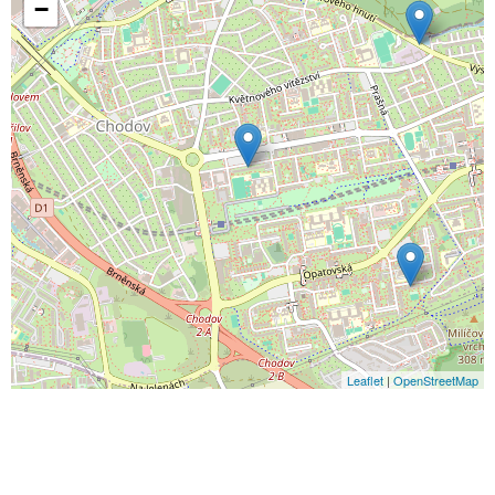
−
Leaflet
|
OpenStreetMap