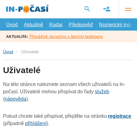
Přejít
na
hlavní
obsah
Úvod
Aktuálně
Radar
Předpověď
Numerický model
Převážně slunečno s letními teplotami
AKTUALITA:
Úvod
Uživatelé
Uživatelé
Na této stránce naleznete seznam všech uživatelů na In-
počasí. Uživatelé mohou přispívat do řady
služeb
(
nápověda
).
Pokud chcete také přispívat, přejděte na stránku
registrace
(případně
přihlášení
).