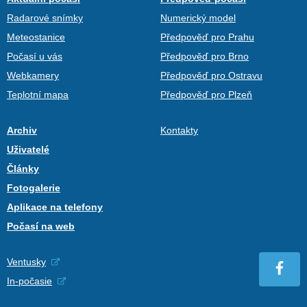
Radarové snímky
Numerický model
Meteostanice
Předpověď pro Prahu
Počasí u vás
Předpověď pro Brno
Webkamery
Předpověď pro Ostravu
Teplotní mapa
Předpověď pro Plzeň
Archiv
Kontakty
Uživatelé
Články
Fotogalerie
Aplikace na telefony
Počasí na web
Ventusky
In-počasie