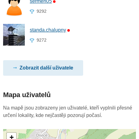
sermen05
9292
standa.chalupny
9272
Zobrazit další uživatele
Mapa uživatelů
Na mapě jsou zobrazeny jen uživatelé, kteří vyplnili přesné
určení lokality, kde nejčastěji pozorují počasí.
+