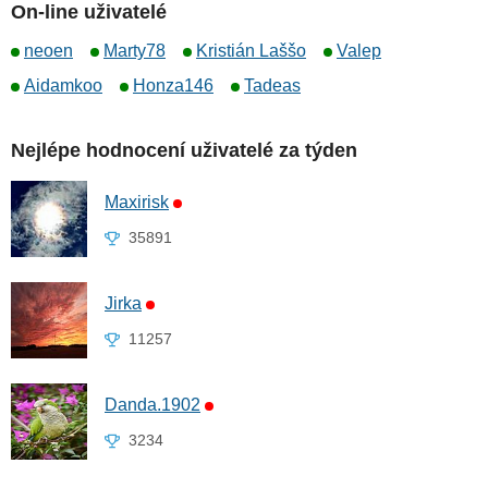
On-line uživatelé
neoen
Marty78
Kristián Laššo
Valep
Aidamkoo
Honza146
Tadeas
Nejlépe hodnocení uživatelé za týden
Maxirisk
35891
Jirka
11257
Danda.1902
3234