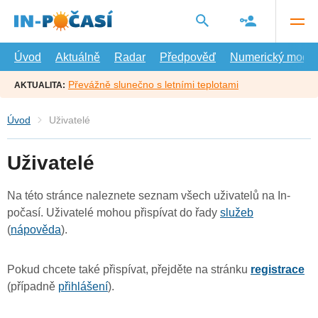
Přejít
na
hlavní
obsah
Úvod
Aktuálně
Radar
Předpověď
Numerický model
Převážně slunečno s letními teplotami
AKTUALITA:
Úvod
Uživatelé
Uživatelé
Na této stránce naleznete seznam všech uživatelů na In-
počasí. Uživatelé mohou přispívat do řady
služeb
(
nápověda
).
Pokud chcete také přispívat, přejděte na stránku
registrace
(případně
přihlášení
).