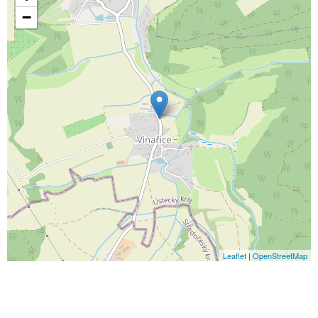
−
Leaflet
|
OpenStreetMap