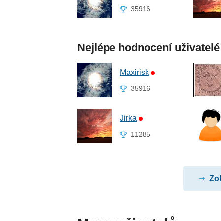
35916
Nejlépe hodnocení uživatelé
Maxirisk
35916
Jirka
11285
Zob