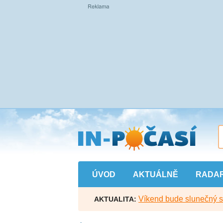
Přejít
na
hlavní
obsah
ÚVOD
AKTUÁLNĚ
RADA
Víkend bude slunečný s l
AKTUALITA: