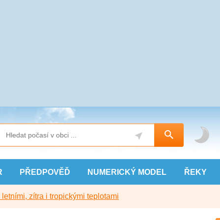
R
PŘEDPOVĚĎ
NUMERICKÝ
MODEL
ŘEKY
etními, zítra i tropickými teplotami