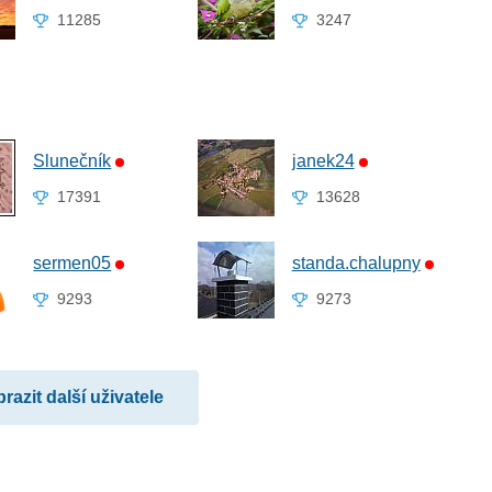
11285
3247
Slunečník
janek24
17391
13628
sermen05
standa.chalupny
9293
9273
razit další uživatele