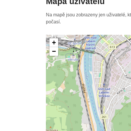
Mapa uživatelů
Na mapě jsou zobrazeny jen uživatelé, kteř
počasí.
+
−