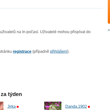
živatelů na In-počasí. Uživatelé mohou přispívat do
 stránku
registrace
(případně
přihlášení
).
 za týden
Jirka
Danda.1902